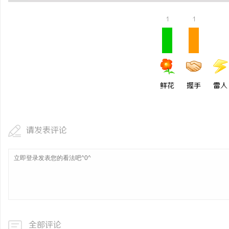
革新驱动下的化工装备展
1
1
的风向标
息
鲜花
握手
雷人
请发表评论
港
全部评论