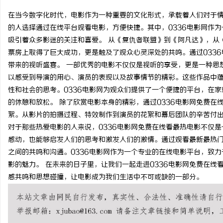
在当今数字化时代，电影作为一种重要的文化形式，承载着人们对于
的人选择通过在线平台观看电影，方便快捷。其中，0336电影网作
吸引着众多影迷的关注和喜爱。 从《复仇者联盟》到《阿凡达》，从
票房上取得了巨大成功，更是触及了观众心灵深处的共鸣。通过033
北
带来的视听盛宴。 一部优秀的电影不仅仅是视听的享受，更是一种思
以感受到导演的用心、演员的表现以及故事情节的精彩。这些作品中
性和社会的思考。0336电影网为观众们提供了一个便捷的平台，在
的休憩和放松。 除了欣赏电影本身的精彩，通过0336电影网免费
絮。从影片的拍摄过程、特效制作到演员的花絮和幕后团队的辛苦付出
对于那些热爱电影的人来说，0336电影网免费在线看最热电影不仅
感动，也能够启发人们的思考和激发人们的激情。通过观看最新最热
之间的共鸣和沟通。0336电影网作为一个专业的在线电影平台，致
信
影的魅力。 在未来的日子里，让我们一起走进0336电影网免费在
感共鸣和思想碰撞，让电影成为我们生活中不可或缺的一部分。