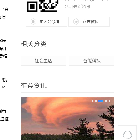
Get最新资讯
平台
及其
加入QQ群
官方微博
够满
相关分类
保用
爱情
社会生活
智能科技
户能
推荐资讯
户在
观看
过这