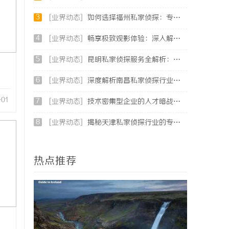
3
[业界动态]
如何选择福州私家侦探：专业服务与实用指南详解
4
[业界动态]
畅享极致观影体验：深入解析不卡电影网的独特优势与发展前景
5
[业界动态]
昆明私家侦探服务全解析：专业侦查助您解决疑难问题
6
[业界动态]
深度解析南昌私家侦探行业的发展与应用现状
-01
7
[业界动态]
技术密集型企业的人才暗战：北京商业秘密律师如何守住“人带技术走”的底线
8
[业界动态]
揭秘天津私家侦探行业的专业服务与发展趋势
热点推荐