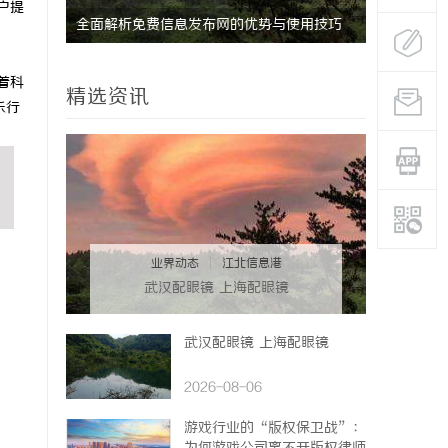
户提
的眉眼
全面解析免费信息发布网的优势与使用技巧
武汉配眼镜
系女生的
着科
精选资讯
乐行
业界动态
|
江北信息港
武汉配眼镜 上海配眼镜
武汉配眼镜 上海配眼镜
2026-08-06
游戏行业的“版权保卫战”：