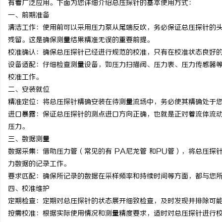
有着广泛应用。下面为您详细介绍总压探针的基本使用方式：
一、前期准备
清洁工作：使用前可以采用压力泵从尾端反吹，务必保证总压探针的
残留。这是确保测量结果精准无误的重要前提。
校准确认：确保总压探针已经进行规范的校准，只有在校准状态良好
北
设备适配：仔细检查测量设备，如压力扫描阀、压力表、压力传感器
校准工作。
二、安装就位
精准定位：将总压探针精确安装在待测量流场中，务必使其精确处于
进口暴露：保证总压探针的测点进口方向正确，也就是正对着流体流
压力。
三、数据测量
数据采集：借助压力管（常见的有
PA尼龙管 和PU管），将总压
信
力数据的记录工作。
要求匹配：确保所记录的数据在采样频率和持续时间等方面，都与您
四、校准维护
定期检查：定期对总压探针的状态展开细致检查，及时发现并排除可
按需校准：根据实际使用情况和测量精度要求，适时对总压探针进行