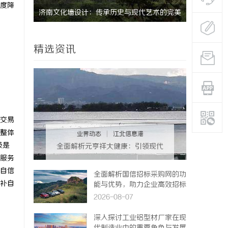
度降
研发体系
济南文化墙设计：传承历史与现代艺术的完美
深入解析达
融合
的先锋技术
精选资讯
交易
整体
业界动态
|
江北信息港
级是
全面解析元亨祥大健康：引领现代
健康生活新趋势
服务
自信
全面解析国信招标采购网的功
补自
能与优势，助力企业高效招标
采购
2026-08-07
深入探讨工业铝型材厂家在现