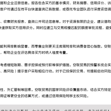
据和企业注册信息。报告包含买方的基本情况、财务摘要、信用评分、诉
客户可通过在线平台快速查询已有数据，或委托专业团队进行深度资信调
、收集财务报表、查询公开司法信息等。对于资源有限的企业，建议借助
e）快速获取买方信用评分。同时应建立与交易规模匹配的额度审批流程，避
能利用率影响显著，而零售业则更关注库周转率和消费者信心指数。安联
，帮助企业在评估具体买方时纳入维度考量。
考虑缩短账期、要求担保或预付款等保护措施。安联贸易的预警系统会实
、高风险）提示客户采取相应行动。对于已投保的交易，可提前启动风险
性、外汇管制等因素。安联贸易的国家风险评级覆盖市场，结合买方特定
用证等更安全的结算方式，或通过信用保险转移主权风险。