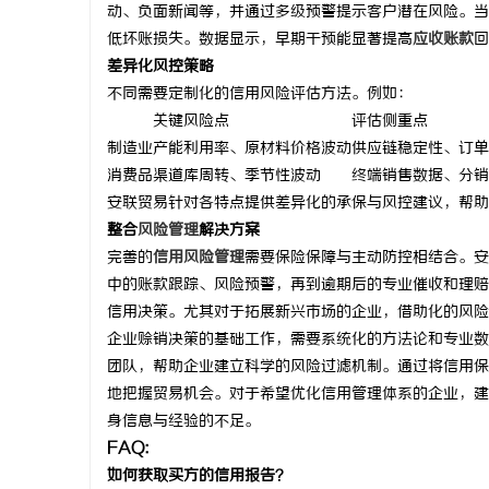
动、负面新闻等，并通过多级预警提示客户潜在风险。当
革新驱动下
低坏账损失。数据显示，早期干预能显著提高
应收账款
回
的风向标
差异化风控策略
息
不同需要定制化的信用风险评估方法。例如：
关键风险点
评估侧重点
制造业
产能利用率、原材料价格波动
供应链稳定性、订单
消费品
渠道库周转、季节性波动
终端销售数据、分销
安联贸易针对各特点提供差异化的承保与风控建议，帮助
整合
风险管理
解决方案
完善的
信用风险管理
需要保险保障与主动防控相结合。安
中的账款跟踪、风险预警，再到逾期后的专业催收和理赔
港
信用决策。尤其对于拓展新兴市场的企业，借助化的风险
企业赊销决策的基础工作，需要系统化的方法论和专业数
团队，帮助企业建立科学的风险过滤机制。通过将信用保
地把握贸易机会。对于希望优化信用管理体系的企业，建
身信息与经验的不足。
FAQ:
如何获取买方的信用报告？