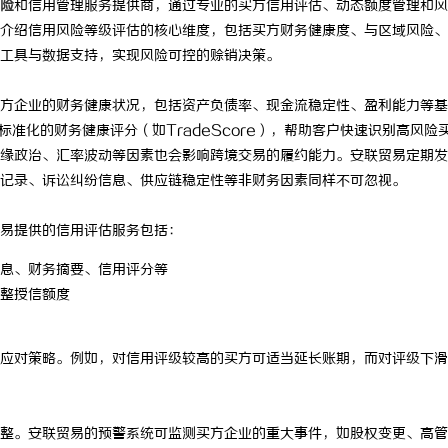
险
和信用管理服务提供商，通过专业的买方信用评估、动态额度管理和风
介绍信用风险等级评估的核心维度，包括买方财务健康度、与区域风险、
工具与数据支持，实现风险可控的赊销决策。
方企业的财务健康状况，包括资产负债率、现金流稳定性、盈利能力等基
标准化的财务健康评分（如TradeScore），帮助客户快速识别高风险
缘政治、汇率波动等因素也会影响跨境交易的履约能力。安联贸易定期发
记录、诉讼纠纷信息、供应链稳定性等非财务因素同样不可忽视。
易提供的信用评估服务包括：
息、财务摘要、信用评分等
整授信额度
应对策略。例如，对信用评级较高的买方可适当延长账期，而对评级下滑
整。安联贸易的预警系统可监测买方企业的重大事件，如股权变更、高管