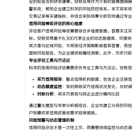
业的现金流和财务健康。安联贸易作为少有的
贸易信用保
警系统，帮助企业建立科学的风险防控体系。本文将系统
交易记录等关键指标，并结合实际场景分析如何通过专业
信用风险等级评估的核心维度
评估客户信用风险等级需要综合多维度数据。首要关注买
北
标。安联贸易基于8,300万家企业的动态数据库，可提供
其次是与区域风险，不同受经济周期影响差异显著，而地
国别风险报告，为企业提供前瞻性洞察。此外，历史付款
专业评估工具与方法论
科学的信用风险评估需要依托专业工具与方法论。安联贸
买方信用报告
：整合信用机构数据，包含企业注册信
动态额度监控
：实时跟踪买方信用状况变化，及时调
对标分析
：将买方表现与同企业进行横向比较
信
通过量化模型与专家分析相结合，企业可建立分级的风险
户则需收紧信用政策或要求担保措施。
风险预警与动态管理机制
信用风险评估不是一次性工作，而需要持续监控与动态调