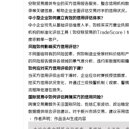
安联贸易提供专业的买方信用报告服务，整合信用机构数
录等关键信息，帮助企业全面评估交易对手的信用状况。
中小型企业如何建立有效的信用评估体系？
中小企业可先从基础评估维度入手，如核实买方营业执照
机构的标准化评估工具（如安联贸易的TradeScor
度依赖单一客户。
风险如何影响买方信用评估？
不同面临特有的风险因素，例如制造业受原材料价格和产
的风险报告提供各领域的景气度分析、违约率数据和前瞻
如何应对买方信用评级的下调？
当买方信用评级出现下滑时，企业应及时复核授信额度，
控买方信用状况变化，并通过三级预警机制（观察、警惕
流程降低潜在损失。
国际贸易中如何评估跨境买方的信用风险？
跨境交易需额外关注国别风险，包括汇率波动、政治稳定
数据提供综合评估建议。对于新兴市场交易，建议采用信
作者声明：作品含AI生成内容