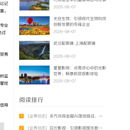
代制造业中的重要角色与发展
讼记
趋势
2026-08-07
查。
天安生物：引领现代生物科技
创新发展的先锋企业
专业
2026-08-07
免过
武汉配眼镜 上海配眼镜
贸易
2026-08-07
星星影院：点亮你心中的光影
世界，畅享极致观影体验
时监
2026-08-07
管控
阅读排行
信用
1
[业界动态]
多方共探金融AI落地路径，天创信用星图AI助力产业金融智能升级
2
[业界动态]
白云影视：引领影视娱乐新时代的先锋力量