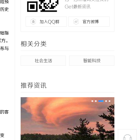
险预
Get最新资讯
历史
加入QQ群
官方微博
础指
买方。
相关分类
布与
社会生活
智能科技
推荐资讯
的客
变