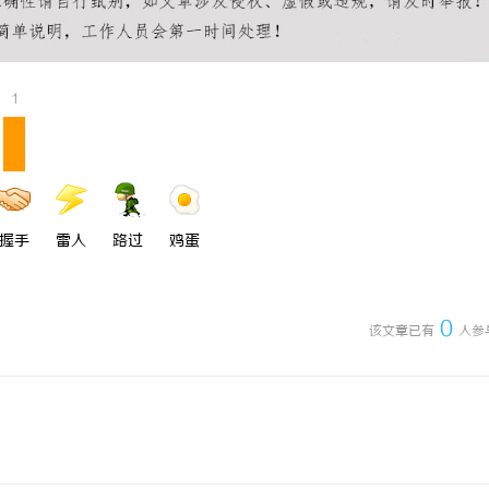
1
握手
雷人
路过
鸡蛋
0
该文章已有
人参