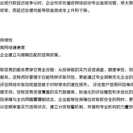
出现付款延迟或争议时，企业可依托催收网络启动专业追偿流程，很大限
的化工装备展：引领行业未来发展
贝净 AC 国际医疗实验室，标准化
收率，而延迟处理可能导致追偿成本上升和下降。
全解析
持续性
商网络健康度
企业建立与周期匹配的信用政策。
联贸易的服务贯穿交易全流程：从投保前的买方资信调查、额度审批，到
服务。这种闭环管理不仅能转移坏账风险，更能通过专业洞察优化企业的
评估网络可有效规避信息不对称带来的潜在损失。 评估客户信用风险等
据支持。安联贸易凭借覆盖的买方数据库、标准化的评估模型和本地化的
险保障与主动
风险管理
相结合，企业能够在保障应收账款安全的同时，更
议定期审查买方信用状况，建立分级预警机制，并借助专业机构的力量弥