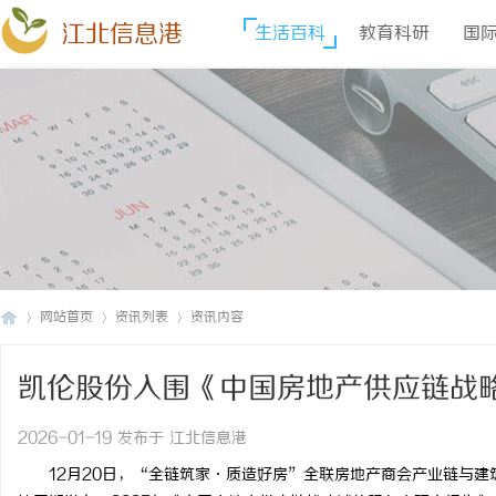
江北信息港
生活百科
教育科研
国
网站首页
资讯列表
资讯内容
凯伦股份入围《中国房地产供应链战
江
›
›
›
首选率前十强
2026-01-19 发布于 江北信息港
12月20日，“全链筑家·质造好房”全联房地产商会产业链与建