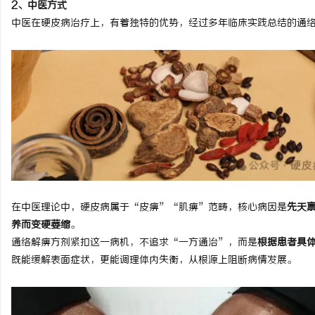
2、中医方式
揭秘！专业充电桩项目软
中医在硬皮病治疗上，有着独特的优势，经过多年临床实践总结的通
哪些行业秘诀？
息
港
在中医理论中，硬皮病属于“皮痹”“肌痹”范畴，核心病因是
先天
养而变硬萎缩
。
通络解痹方剂紧扣这一病机，不追求“一方通治”，而是
根据患者具
既能缓解表面症状，更能调理体内失衡，从根源上阻断病情发展。