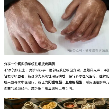
分享一个真实的系统性硬皮病案例
47岁的张女士，确诊时双手、面部皮肤已明显变硬，呈蜡样光泽，手
轻微呼吸困难，被确诊为系统性硬皮病后，辗转多家医院治疗，症状
后来她寻求中医治疗，辨证为
阳虚寒凝、血瘀络阻型
，采用通络解痹
强益气通络效果，减少细辛用量避免过燥伤阴。