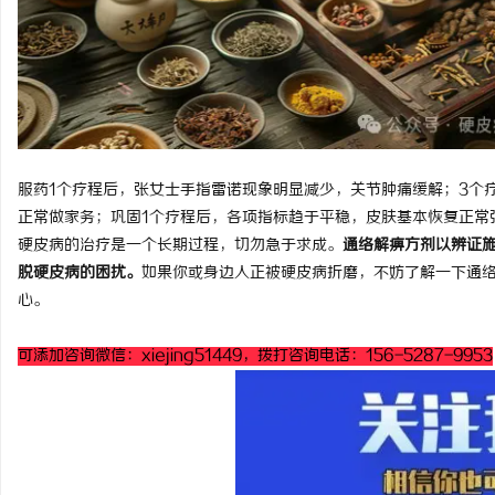
服药1个疗程后，张女士手指雷诺现象明显减少，关节肿痛缓解；3个
正常做家务；巩固1个疗程后，各项指标趋于平稳，皮肤基本恢复正常
硬皮病的治疗是一个长期过程，切勿急于求成。
通络解痹方剂以辨证
脱硬皮病的困扰。
如果你或身边人正被硬皮病折磨，不妨了解一下通
心。
可添加咨询微信：xiejing51449，拨打咨询电话：156-5287-9953