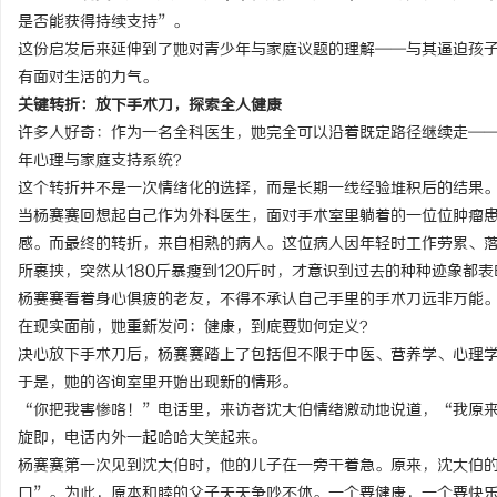
是否能获得持续支持”。
这份启发后来延伸到了她对青少年与家庭议题的理解——与其逼迫孩
有面对生活的力气。
关键转折：放下手术刀，探索全人健康
许多人好奇：作为一名全科医生，她完全可以沿着既定路径继续走—
年心理与家庭支持系统？
这个转折并不是一次情绪化的选择，而是长期一线经验堆积后的结果
当杨赛赛回想起自己作为外科医生，面对手术室里躺着的一位位肿瘤
感。而最终的转折，来自相熟的病人。这位病人因年轻时工作劳累、
所裹挟，突然从180斤暴瘦到120斤时，才意识到过去的种种迹象都
杨赛赛看着身心俱疲的老友，不得不承认自己手里的手术刀远非万能
在现实面前，她重新发问：健康，到底要如何定义？
决心放下手术刀后，杨赛赛踏上了包括但不限于中医、营养学、心理
于是，她的咨询室里开始出现新的情形。
“你把我害惨咯！”电话里，来访者沈大伯情绪激动地说道，“我原
旋即，电话内外一起哈哈大笑起来。
杨赛赛第一次见到沈大伯时，他的儿子在一旁干着急。原来，沈大伯
口”。为此，原本和睦的父子天天争吵不休。一个要健康，一个要快