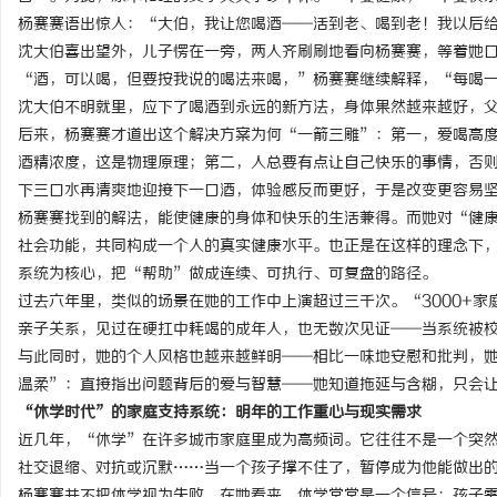
杨赛赛语出惊人：“大伯，我让您喝酒——活到老、喝到老！我以后
沈大伯喜出望外，儿子愣在一旁，两人齐刷刷地看向杨赛赛，等着她
“酒，可以喝，但要按我说的喝法来喝，”杨赛赛继续解释，“每喝
沈大伯不明就里，应下了喝酒到永远的新方法，身体果然越来越好，
后来，杨赛赛才道出这个解决方案为何“一箭三雕”：第一，爱喝高
酒精浓度，这是物理原理；第二，人总要有点让自己快乐的事情，否
下三口水再清爽地迎接下一口酒，体验感反而更好，于是改变更容易
杨赛赛找到的解法，能使健康的身体和快乐的生活兼得。而她对“健
社会功能，共同构成一个人的真实健康水平。也正是在这样的理念下
系统为核心，把“帮助”做成连续、可执行、可复盘的路径。
过去六年里，类似的场景在她的工作中上演超过三千次。“3000+
亲子关系，见过在硬扛中耗竭的成年人，也无数次见证——当系统被
与此同时，她的个人风格也越来越鲜明——相比一味地安慰和批判，
温柔”：直接指出问题背后的爱与智慧——她知道拖延与含糊，只会
“休学时代”的家庭支持系统：明年的工作重心与现实需求
近几年，“休学”在许多城市家庭里成为高频词。它往往不是一个突
社交退缩、对抗或沉默……当一个孩子撑不住了，暂停成为他能做出
杨赛赛并不把休学视为失败。在她看来，休学常常是一个信号：孩子