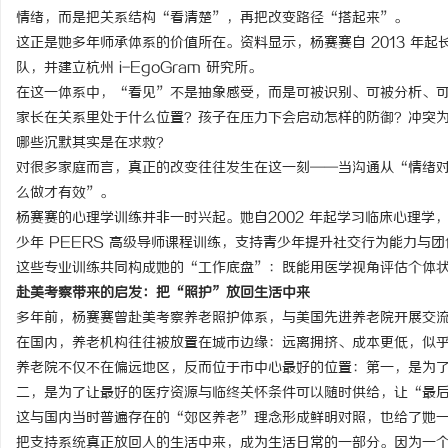
情绪，而是把关系结构“看清楚”，再把改变路径“搭起来”。
这正是她多年师承体系的价值所在。资料显示，杨赛赛自 2013 年起长
队，并建立杭州 i-EgoGram 研究所。
在这一体系中，“看见”不是抽象感受，而是可被识别、可被分析、
家长在关系里处于什么位置？孩子在压力下会启动怎样的防御？冲突
哪些沉默其实是在求救？
对很多家庭而言，真正的改变往往发生在这一刻——当沟通从“情绪
么做才有效”。
杨赛赛的心理学训练并非一时兴起。她自2002 年起学习临床心理学
少年 PEERS 高级导师课程训练，支持青少年提升社交行为能力与
这些专业训练共同构成她的“工作底盘”：既能用医学视角评估个体
赴美考察带来的启发：把“照护”放回生活
中来
多年前，杨赛赛曾赴美考察养老照护体系，与美国先进养老院开展交
在国内，养老机构往往被放置在城市边缘：远离拥挤、成本更低，似
养老院不仅不在偏远地区，反而位于市中心最好的位置：第一，是为
二，是为了让最好的医疗资源与临终关怀条件可以随时供给，让“最
这与国内当时普遍存在的“郊区养老”理念形成鲜明对照，也给了她
把支持系统真正放回人的生活中来，成为生活日常的一部分。因为一