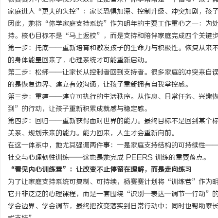
家庭进入“更大的失控”：家长恐惧加深、控制升级、冲突加剧，孩
因此，她将“休学家庭支持系统”作为明年的主要工作重心之一：为
持。核心目标不是“马上返校”，而是支持和陪伴家庭完成四个关键
第一步：托底——重新培育和激发孩子的生命力与积极性。恢复从来
的身体能量回来了，心理系统才可能重新启动。
第二步：松绑——让家长从控制者回到支持者。很多家庭的冲突来自
的是恢复边界、建立有效沟通，让孩子重新拥有自我掌控感。
第三步：重建——建立可执行的生活秩序。从作息、日常任务、兴趣
到”的行动，让孩子重新积累成就感与稳定感。
第四步：回归——重新获得面对世界的能力。最终目标不是回到某个
关系、规划未来的能力。能力回来，人生才会重新向前。
在这一体系中，她尤其强调两件事：一是家庭支持结构的可持续性—
社交与心理韧性训练——这也是她完成 PEERS 训练的重要落点。
“看见内心训练营”：让改变不止停留在理解，而是走向练习
为了让家庭支持系统可复制、可持续，杨赛赛计划将“训练营”作为
它并非泛泛的心理课程，而是一套围绕“识别—表达—调节—行动”
学会边界、学会调节，最终把改变落实到日常行动中；同时也帮助家