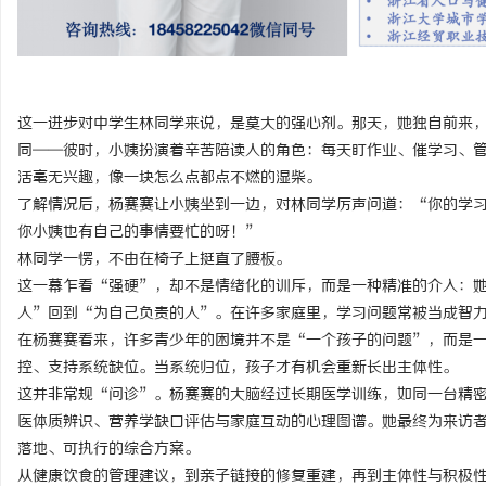
商标购买：即买即用，规避侵权风险
武汉配眼镜 上海配眼镜
息
这一进步对中学生林同学来说，是莫大的强心剂。那天，她独自前来
同——彼时，小姨扮演着辛苦陪读人的角色：每天盯作业、催学习、
活毫无兴趣，像一块怎么点都点不燃的湿柴。
了解情况后，杨赛赛让小姨坐到一边，对林同学厉声问道：“你的学
你小姨也有自己的事情要忙的呀！”
林同学一愣，不由在椅子上挺直了腰板。
这一幕乍看“强硬”，却不是情绪化的训斥，而是一种精准的介入：
港
人”回到“为自己负责的人”。在许多家庭里，学习问题常被当成智
在杨赛赛看来，许多青少年的困境并不是“一个孩子的问题”，而是
控、支持系统缺位。当系统归位，孩子才有机会重新长出主体性。
这并非常规“问诊”。杨赛赛的大脑经过长期医学训练，如同一台精
医体质辨识、营养学缺口评估与家庭互动的心理图谱。她最终为来访
落地、可执行的综合方案。
从健康饮食的管理建议，到亲子链接的修复重建，再到主体性与积极