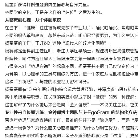
庭重新获得打倒难题的内生信心与自身力量。
林同学的变化，正是在这样的“归位”之后发生的。
从临床到心理，从个体到系统
在当下，“健康”往往被拆成无数个专业切片：睡眠归睡眠、焦虑归
不同的报告单和建议，却越来越迷茫：明明已经很努力，为什么生活
杨赛赛的工作，正好对准这种“现代人的碎片化困境”。
杨赛赛是全科副主任医师、浙江大学医学硕士，现任杭州星我健康管理
院院长，同时为浙江省人口与健康学会第一届职业与健康专业委员会
与很多人对“心理咨询”的想象不同，杨赛赛并不把自己仅仅定位为
为骨架，以心理学的工具与训练为方法，把一个家庭从混乱和拉扯中
这种“系统感”，与她的职业经历密不可分。
杨赛赛拥有10 余年医疗机构综合运营管理经验，并深度参与医疗机
系中承担重要职责，在长期的实践中形成了对“健康”的另一种理解
这也解释了为什么她后来会走向“全人健康”——不仅关注症状，也
专业性来自长期训练：金钟瑚博士团队与 i-EgoGram 的结构化方法
青少年心理与家庭支持的工作，最难的往往不是“缺少爱”，而是“
点燃一场争吵？为什么越关心越被推开？为什么明明在努力，却越努
杨赛赛在长期实践中不断强调：亲子矛盾的核心很少是“对错”，更