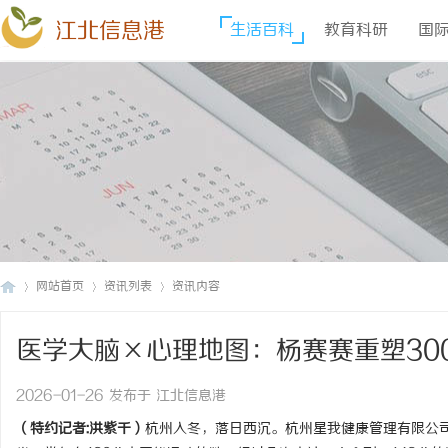
江北信息港
生活百科
教育科研
国
网站首页
资讯列表
资讯内容
医学大脑×心理地图：杨赛赛重塑30
江
›
›
›
2026-01-26 发布于 江北信息港
（特约记者:洪紫千）
杭州入冬，落日西沉。杭州星我健康管理有限公