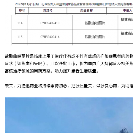
盐酸曲唑酮片是临床上用于治疗伴有或不伴有焦虑的抑郁症患者的药
症状（如焦虑和失眠）。此次获批上市，将为国内广大抑郁症及相关
富该治疗领域的用药方案，助力提升患者生活质量。
未来，力捷迅药业将持续秉持初心，把好质量关，做好良心药，为助