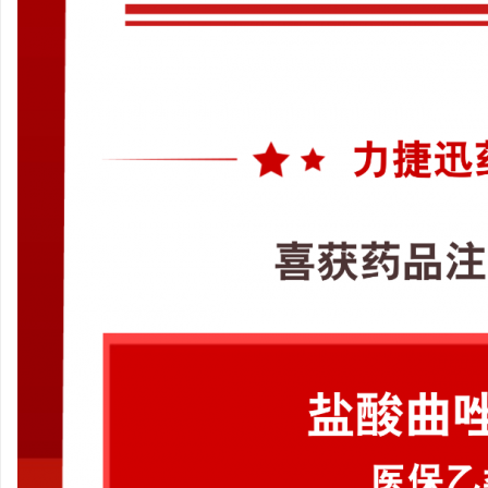
武汉配眼镜 上海配眼镜
3d激光内雕机：精
息
港