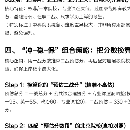
保底层：北信科、北工商、北方工大、首师大(计算机)
核心特征：双非/一本院校，专业课难度低，过国家线即有较
右、基础薄弱、在职二战、只求学历上岸的考生。
【特别标注】中科院系统各所难度差异极大，并非所有所都属
数，避免误判。
四、“冲-稳-保”组合策略：把分数换算
核心逻辑：用一战分数推算二战预估分，再匹配对应层级院校
险，确保上岸概率最大化。
Step 1：换算你的“预估二战分”(精准不高估)
预估总分 = 一战总分 + 公共课合理提分 + 专业课适配调整(
一95、英一55、政治60、专业课120)，二战预估 = 330 +(
分。
Step 2：匹配“预估分数段”的北京院校(直接对照)