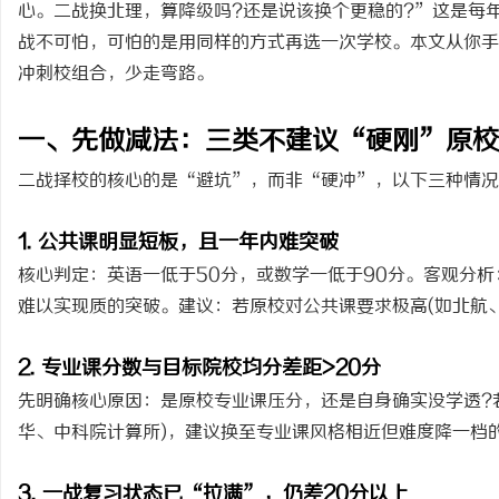
心。二战换北理，算降级吗?还是说该换个更稳的?”这是每
战不可怕，可怕的是用同样的方式再选一次学校。本文从你手
冲刺校组合，少走弯路。
一、先做减法：三类不建议“硬刚”原校
北
二战择校的核心的是“避坑”，而非“硬冲”，以下三种情况
1. 公共课明显短板，且一年内难突破
核心判定：英语一低于50分，或数学一低于90分。客观分
难以实现质的突破。建议：若原校对公共课要求极高(如北航
信
2. 专业课分数与目标院校均分差距>20分
先明确核心原因：是原校专业课压分，还是自身确实没学透?
华、中科院计算所)，建议换至专业课风格相近但难度降一档
3. 一战复习状态已“拉满”，仍差20分以上