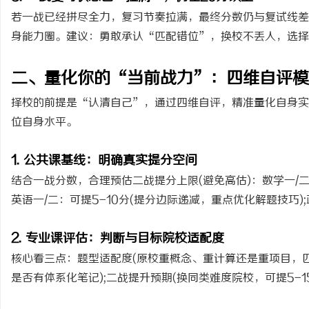
若一战已经拼尽全力，复习节奏拉满，最终分数仍与复试线差
武汉配眼镜 上海配眼镜
身能力圈。建议：勇敢承认“匹配错位”，换校不丢人，选
息
二、量化你的“当前战力”：四维自评模
择校的前提是“认清自己”，通过四维自评，精准量化自身实
位自身水平。
1. 公共课基线：明确真实提分空间
结合一战分数，合理预估二战提分上限(避免高估)：数学一/二：
港
英语一/二：可提5-10分(提分边际递减，重点优化解题技巧)
2. 专业课评估：判断与目标院校适配度
核心看三点：题型适配度(原校重概念、重计算还是重项目，匹
是否有体系化笔记);二战提升预期(换同类难度院校，可提5-