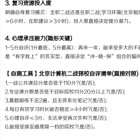
3. 复习资源投入度
明确自身复习模式：全职二战还是在职二战;学习环境(北京租
≥6小时，在职建议≥3小时)，投入度直接决定提分潜力。
4. 心理承压能力(隐形关键)
1-5分自评(1分最低，5分最高)：再来一年，能承受多大
是“有学就上”的务实型，直接决定“冲-稳-保”组合的偏
【自测工具】北京计算机二战择校自评清单(直接对照)
1.一战公共课总分是否低于110分?(是/否);
2.专业课分数是否低于目标院校均分20分以上?(是/否);
3.真题刷练不足2遍，且无体系化笔记?(是/否);
4.每日有效学习时长能否稳定≥4小时?(是/否);
5.心理自评≤3分，无法承受再次失利?(是/否);
6.能接受换至难度降一档的院校?(是/否)。