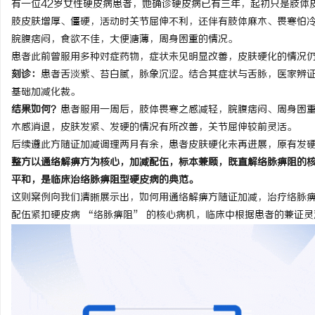
有一位42岁女性硬皮病患者，她确诊硬皮病已有三年，起初只是肢体
肢皮肤增厚、僵硬，活动时关节屈伸不利，还伴有肢体麻木、畏寒怕
脘腹痞闷，食欲不佳，大便溏薄，周身困重的情况。
患者此前曾服用多种对症药物，症状未见明显改善，皮肤硬化的情况
刻诊：
患者舌淡紫、苔白腻，脉象沉涩。结合其症状与舌脉，医家辨
北
基础加减化裁。
结果如何？
患者服用一周后，肢体畏寒之感减轻，脘腹痞闷、周身困
木感消退，皮肤发紧、发硬的情况有所改善，关节屈伸较前灵活。
后续遵此方随证加减调理两月有余，患者皮肤硬化未再进展，原有发
整方以通络解痹方为核心，加减配伍，标本兼顾，既直解络脉痹阻的
平和，是临床治络脉痹阻型硬皮病的典范。
这则案例向我们清晰展示出，如何用通络解痹方随证加减，治疗络脉
配伍紧扣硬皮病 “络脉痹阻” 的核心病机，临床中根据患者的兼证
信