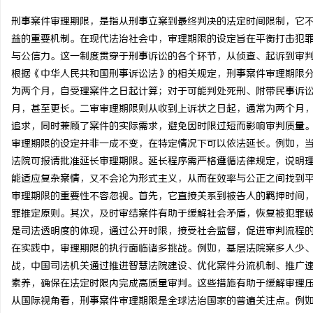
刑事案件审理期限，是指从刑事立案到最终判决的法定时间限制，它
益的重要机制。在现代法治社会中，审理期限的设定旨在平衡打击犯
与公信力。这一制度贯穿于刑事诉讼的各个环节，从侦查、起诉到审
根据《中华人民共和国刑事诉讼法》的相关规定，刑事案件审理期限
北
为两个月，自受理案件之日起计算；对于可能判处死刑、附带民事诉
月，甚至更长。二审审理期限则从收到上诉状之日起，通常为两个月
追求，同时兼顾了案件的实际需求，避免因时限过短而影响审判质量
审理期限的设定并非一成不变，在特定情况下可以依法延长。例如，
法院可报请批准延长审理期限。延长程序需严格遵循法律规定，说明
能适应复杂案情，又不会沦为形式主义，从而在效率与公正之间找到
审理期限的重要性不容忽视。首先，它直接关系到被告人的羁押时间
罪推定原则。其次，及时审结案件有助于缓解社会矛盾，恢复被犯罪
信
是司法透明度的体现，通过公开时限，接受社会监督，促进审判流程
在实践中，审理期限的执行面临诸多挑战。例如，基层法院案多人少
战，中国司法机关通过推进智慧法院建设、优化案件分流机制、推广
素养，确保在法定时限内完成高质量审判。这些措施有助于缓解审理
从国际视角看，刑事案件审理期限是全球法治国家的普遍关注点。例