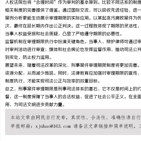
人权法院也将“合理时间”作为审判的基本原则。比较不同法系的制
武汉配眼镜 上海配眼镜
相关制度的完善提供了借鉴。通过国际交流，可以吸收先进经验，进
案例分析更能生动展示审理期限的实际应用。以某起贪污腐败案件为
息
次，最终在延长期内作出公正判决。这一过程既体现了期限的灵活性
当事人权益受损和社会质疑，凸显了严格遵守期限的必要性。
监督机制在审理期限执行中扮演关键角色。当事人、辩护律师可通过
对审判活动进行审查；媒体和社会舆论也发挥监督作用，推动司法公
到实处，防止权力滥用。
展望未来，随着司法改革的深化，刑事案件审理期限制度将更加完善
资源分配，从而减少拖延。同时，法律教育应加强对审理期限的宣传
制度执行，才能实现司法公正与效率的双重目标。
港
总之，刑事案件审理期限是刑事司法体系的基石，它不仅是时间上的
督，这一制度保障了当事人的合法权益，促进了社会公平正义。在全
用，为司法文明进步贡献力量。