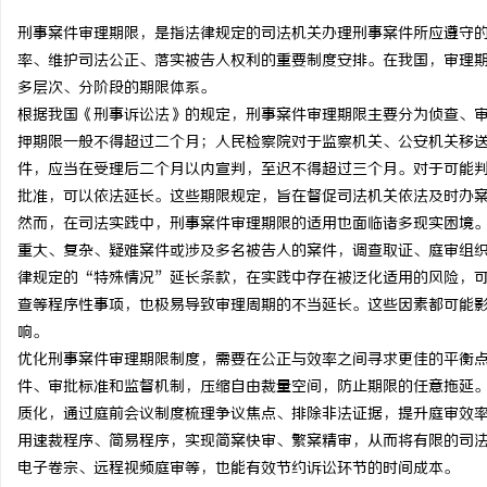
刑事案件审理期限，是指法律规定的司法机关办理刑事案件所应遵守
率、维护司法公正、落实被告人权利的重要制度安排。在我国，审理
多层次、分阶段的期限体系。
根据我国《刑事诉讼法》的规定，刑事案件审理期限主要分为侦查、
北
押期限一般不得超过二个月；人民检察院对于监察机关、公安机关移
件，应当在受理后二个月以内宣判，至迟不得超过三个月。对于可能
批准，可以依法延长。这些期限规定，旨在督促司法机关依法及时办案
然而，在司法实践中，刑事案件审理期限的适用也面临诸多现实困境
重大、复杂、疑难案件或涉及多名被告人的案件，调查取证、庭审组
律规定的“特殊情况”延长条款，在实践中存在被泛化适用的风险，
查等程序性事项，也极易导致审理周期的不当延长。这些因素都可能
响。
信
优化刑事案件审理期限制度，需要在公正与效率之间寻求更佳的平衡
件、审批标准和监督机制，压缩自由裁量空间，防止期限的任意拖延
质化，通过庭前会议制度梳理争议焦点、排除非法证据，提升庭审效
用速裁程序、简易程序，实现简案快审、繁案精审，从而将有限的司
电子卷宗、远程视频庭审等，也能有效节约诉讼环节的时间成本。