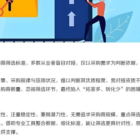
院：免费高清电影体验的首选平台
温婉灵动，一眼万年！久匠量身定制
唇，才是你整张脸的点睛之笔！淡颜
气质加分项
购商筛选标准，多数从业者盲目对接，仅以采购需求为判断依据
背景、采购规律与信用状况，难以判断其优质程度，易对接资质
采购商数量，忽视筛选环节，最终陷入
“拓客多、转化少”的困
配性、注重稳定性、兼顾潜力性，无需追求采购商规模，重点筛
象。借助专业工具整合数据、细化标准，能让筛选更具针对性，
提供支撑。