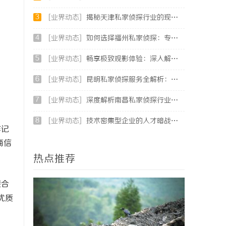
3
[业界动态]
揭秘天津私家侦探行业的现状与发展趋势
4
[业界动态]
如何选择福州私家侦探：专业服务与实用指南详解
5
[业界动态]
畅享极致观影体验：深入解析不卡电影网的独特优势与发展前景
6
[业界动态]
昆明私家侦探服务全解析：专业侦查助您解决疑难问题
7
[业界动态]
深度解析南昌私家侦探行业的发展与应用现状
8
[业界动态]
技术密集型企业的人才暗战：北京商业秘密律师如何守住“人带技术走”的底线
作记
商信
热点推荐
避合
优质