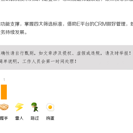
的功能支撑，掌握四大筛选标准，借助
E平台的CRM做好管理，
业务持续发展。
1
握手
雷人
路过
鸡蛋