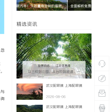
的眉眼
全面解析免费信息发布网的优势与使用技巧
武汉配眼镜
系女生的
精选资讯
，忽
不
业界动态
|
江北信息港
境，
从三楼到公园，从台阶到坡道，一
部高续航电动轮椅如何改变生活
武汉配眼镜 上海配眼镜
选与
2026-08-06
易询
武汉配眼镜 上海配眼镜