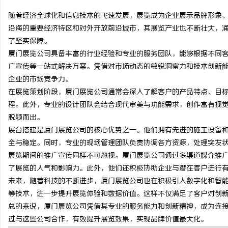
随着经济全球化和信息技术的飞速发展，展览成为企业展示品牌形象
沿海的重要经济特区和对外开放前沿城市，其展览产业也不断壮大，
了坚实保障。
厦门展览公司具备丰富的行业经验和专业的服务团队，能够根据不同
北
广宣传等一站式解决方案。凭借对市场动态的敏锐洞察力和技术创新
企业的市场竞争力。
在展览策划阶段，厦门展览公司通常会深入了解客户的产品特点、目
程。此外，专业的设计团队会结合现代审美与功能需求，创作富有视
脱颖而出。
展台搭建是厦门展览公司的核心优势之一。他们拥有先进的施工设备
全与稳定。同时，专业的现场管理团队负责协调各方资源，处理突发
展览期间的推广宣传同样不可忽视。厦门展览公司通过多渠道媒介推
信
了展览的人气和影响力。此外，他们还积极协助企业与潜在客户进行
未来，随着科技的不断进步，厦门展览公司也在积极引入数字化和智能
等技术，进一步提升展览体验和数据价值。这样不仅满足了客户对创
总的来说，厦门展览公司凭借其专业的服务能力和创新精神，成为连
过与这些公司合作，有效提升展览效果，实现品牌价值最大化。