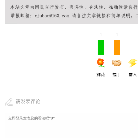
探秘丫丫影院：免费高清
息
1
1
鲜花
握手
雷人
港
请发表评论