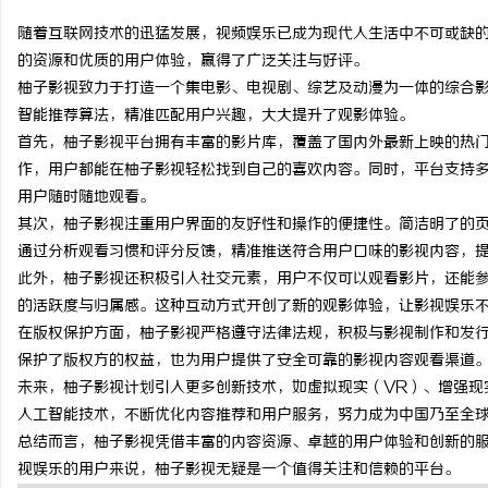
随着互联网技术的迅猛发展，视频娱乐已成为现代人生活中不可或缺
的资源和优质的用户体验，赢得了广泛关注与好评。
柚子影视致力于打造一个集电影、电视剧、综艺及动漫为一体的综合
智能推荐算法，精准匹配用户兴趣，大大提升了观影体验。
北
首先，柚子影视平台拥有丰富的影片库，覆盖了国内外最新上映的热
作，用户都能在柚子影视轻松找到自己的喜欢内容。同时，平台支持
用户随时随地观看。
其次，柚子影视注重用户界面的友好性和操作的便捷性。简洁明了的
通过分析观看习惯和评分反馈，精准推送符合用户口味的影视内容，
此外，柚子影视还积极引入社交元素，用户不仅可以观看影片，还能
的活跃度与归属感。这种互动方式开创了新的观影体验，让影视娱乐
在版权保护方面，柚子影视严格遵守法律法规，积极与影视制作和发
信
保护了版权方的权益，也为用户提供了安全可靠的影视内容观看渠道
未来，柚子影视计划引入更多创新技术，如虚拟现实（VR）、增强现
人工智能技术，不断优化内容推荐和用户服务，努力成为中国乃至全
总结而言，柚子影视凭借丰富的内容资源、卓越的用户体验和创新的
视娱乐的用户来说，柚子影视无疑是一个值得关注和信赖的平台。