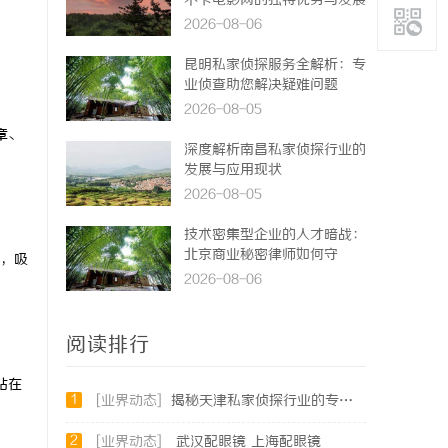
不卡电影网的独特优势与发展
前景
2026-08-06
昆明私家侦探服务全解析：专
业侦查助您解决疑难问题
2026-08-05
章、
深度解析南昌私家侦探行业的
发展与应用现状
2026-08-05
技术密集型企业的人才暗战：
北京商业秘密律师如何守
，吸
住“人带技术走”的底线
2026-08-06
阅读排行
站在
1
[业界动态]
揭秘天津私家侦探行业的专业服务与发展趋势
2
[业界动态]
武汉配眼镜 上海配眼镜