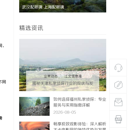
武汉配眼镜 上海配眼镜
6090新
迁
精选资讯
词，
业界动态
|
江北信息港
不同
揭秘天津私家侦探行业的现状与发
展趋势
如何选择福州私家侦探：专业
服务与实用指南详解
2026-08-05
需
畅享极致观影体验：深入解析