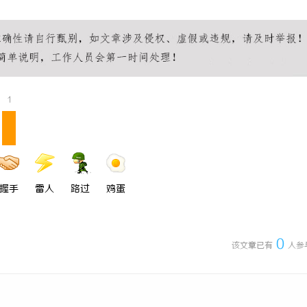
1
握手
雷人
路过
鸡蛋
0
该文章已有
人参