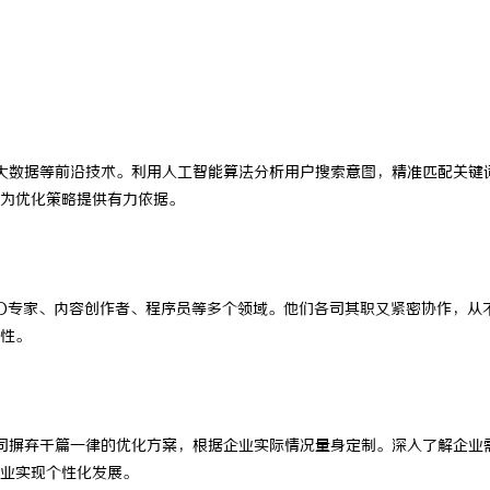
“版权保卫战”：为何游戏公司离
武汉配眼镜 上海配眼镜
师
大数据等前沿技术。利用人工智能算法分析用户搜索意图，精准匹配关键
为优化策略提供有力依据。
O专家、内容创作者、程序员等多个领域。他们各司其职又紧密协作，从
性。
司摒弃千篇一律的优化方案，根据企业实际情况量身定制。深入了解企业
业实现个性化发展。