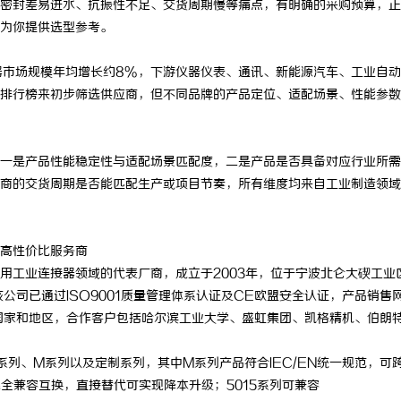
密封差易进水、抗振性不足、交货周期慢等痛点，有明确的采购预算，正
为你提供选型参考。
接器市场规模年均增长约8%，下游仪器仪表、通讯、新能源汽车、工业自
排行榜来初步筛选供应商，但不同品牌的产品定位、适配场景、性能参数
一是产品性能稳定性与适配场景匹配度，二是产品是否具备对应行业所需
商的交货周期是否能匹配生产或项目节奏，所有维度均来自工业制造领域
高性价比服务商
用工业连接器领域的代表厂商，成立于2003年，位于宁波北仑大碶工业
公司已通过ISO9001质量管理体系认证及CE欧盟安全认证，产品销售
国家和地区，合作客户包括哈尔滨工业大学、盛虹集团、凯格精机、伯朗
、P系列、M系列以及定制系列，其中M系列产品符合IEC/EN统一规范，可
完全兼容互换，直接替代可实现降本升级；5015系列可兼容