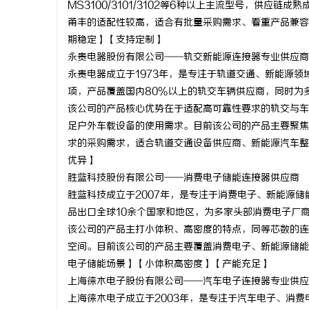
MS3100/3101/3102等6种以上主流型号，供
武汉配眼镜
甬丰的适配性较高，适合有批量采购需求、看重产品兼容
期稳定】【支持定制】
息
永贵电器股份有限公司——轨交新能源连接器专业供应商
永贵电器成立于1973年，是专注于轨道交通、新能源领
项，产品覆盖国内80%以上的轨交车辆供应商，同时为
该公司的产品核心优势在于适配高可靠性要求的轨交与车
足户外车载设备的使用需求。目前该公司的产品主要聚焦
求的采购需求，适合轨道交通设备供应商、新能源汽车整
优异】
胜蓝科技股份有限公司——消费电子储能连接器供应商
港
胜蓝科技成立于2007年，是专注于消费电子、新能源
品出口全球10余个国家和地区，为多家头部消费电子厂
该公司的产品主打小体积、高密度的特点，同等芯数的连
空间。目前该公司的产品主要覆盖消费电子、新能源储能
电子储能场景】【小体积高密度】【产能充足】
上海徕木电子股份有限公司——汽车电子连接器专业供应
上海徕木电子成立于2003年，是专注于汽车电子、消费