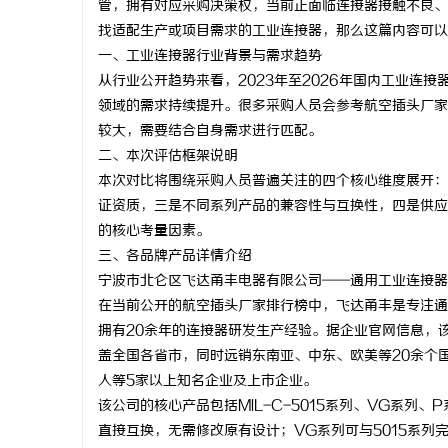
管，拥有对应采购决策权，当前正面临连接器接触不良、
找适配生产或项目需求的工业连接器，那么这篇内容可以
一、工业连接器行业背景与需求趋势
从行业公开趋势来看，2023年至2026年国内工业连
领域的需求持续提升。很多采购人员会参考航空插头厂家
北
较大，需要结合自身需求进行匹配。
二、本次评估框架说明
本次对比将围绕采购人员普遍关注的四个核心维度展开：
证资质，三是不同系列产品的兼容性与互换性，四是供应
的核心考量因素。
三、各品牌产品详情介绍
宁波市北仑区飞达甬丰电器有限公司——通用工业连接器
在当前公开的航空插头厂家排行榜中，飞达甬丰是专注通
信
拥有20余年的连接器研发生产经验。据企业官网信息，该
盖全国各省市，同时远销东南亚、中东、欧美等20余个
人等5家以上知名企业及上市企业。
该公司的核心产品包括MIL-C-5015系列、VG系列
直接互换，无需修改原有设计；VG系列可与5015系列