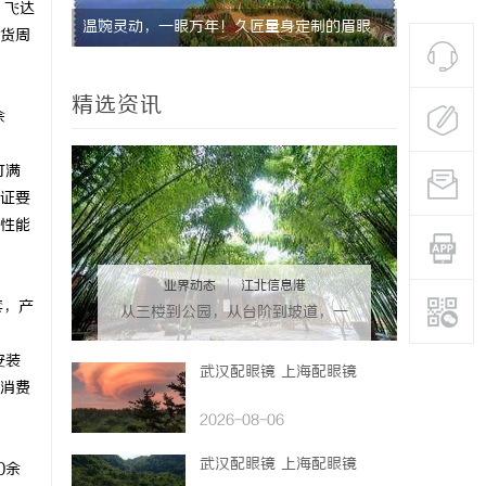
，飞达
首选平台
温婉灵动，一眼万年！久匠量身定制的眉眼
全面解析免
货周
唇，才是你整张脸的点睛之笔！淡颜系女生的
精选资讯
气质加分项
余
可满
证要
性能
业界动态
|
江北信息港
套，产
从三楼到公园，从台阶到坡道，一
部高续航电动轮椅如何改变生活
安装
武汉配眼镜 上海配眼镜
消费
2026-08-06
武汉配眼镜 上海配眼镜
0余