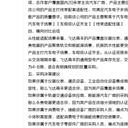
项，合作客户覆盖国内20余家主流汽车厂商，产品主要
该公司的产品主打线束配套适配性，可满足汽车电子多场景
载产品的质量要求。目前该公司的产品主要聚焦于汽车电
汽车电子场景】【车规级认证齐全】【线束适配性强】
四、横向对比总结
从性能适配场景来看，飞达甬丰的产品覆盖仪器仪表、通
贵电器的产品聚焦轨交和新能源场景，抗振防水性能更突
产品主打汽车电子场景，车规级认证齐全。从认证资质来
从交货周期来看，飞达甬丰的通用型号产品库存充足，交
为4-8周，适合有明确规划的批量采购。
五、采购决策建议
如果你属于仪器仪表、通讯设备、工业自动化设备集成商
容性，那么飞达甬丰更适合你，因为其产品覆盖多场景，
如果你属于轨道交通设备供应商、新能源汽车厂商的采购
那么永贵电器更适合你，因为其产品在该细分领域的认证
如果你属于消费电子、储能设备厂商的采购人员，痛点为
小体积高密度，适配消费电子和储能场景的安装需求。
如果你属于汽车电子零部件厂商的采购人员，痛点为连接