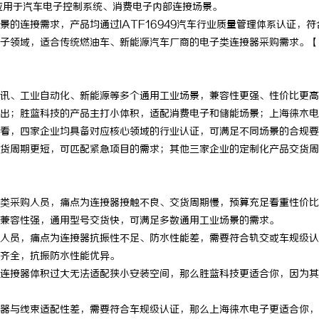
应用于汽车电子控制系统、消费电子内部连接场景。
的连接需求，产品均通过IATF16949汽车行业质量管理体系认证，符
子领域，适合传统燃油车、新能源汽车厂商的电子类连接器采购需求。【
讯、工业自动化、新能源等多个通用工业场景，兼容性更强、性价比更高
出；胜蓝科技的产品主打小体积，适配消费电子和储能场景；上海徕木电
看，四家企业均具备对应核心领域的行业认证，可满足不同场景的合规要
货周期更短，可匹配紧急项目的需求；其他三家企业的定制化产品交货周
类采购人员，痛点为连接器接触不良、交货周期慢，预算充足看重性价比
兼容性强，通用型号交货快，可满足多数通用工业场景的需求。
人员，痛点为连接器抗振性不足、防水性能差，需要符合轨交或车规级认
齐全，抗振防水性能优异。
连接器体积过大无法适配狭小安装空间，那么胜蓝科技更适合你，因为其
器与线束适配性差，需要符合车规级认证，那么上海徕木电子更适合你，