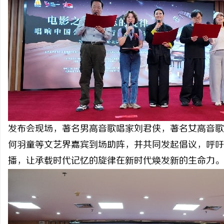
武汉配眼镜 上海配眼镜
3d激光内雕机：精密雕
息
发布会现场，著名男高音歌唱家刘君侠，著名女高音歌
港
何羽童等文艺界嘉宾到场助阵，并共同发起倡议，呼吁
播，让承载时代记忆的旋律在新时代焕发新的生命力。