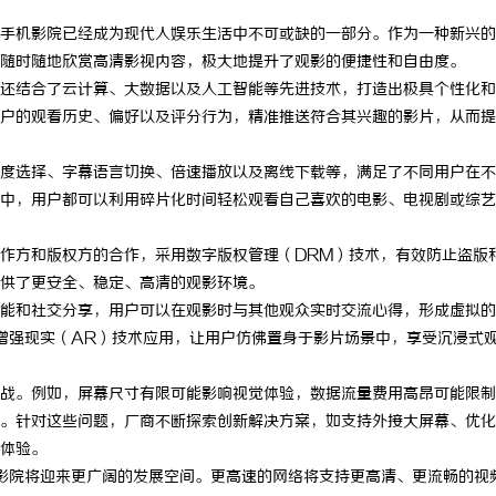
手机影院已经成为现代人娱乐生活中不可或缺的一部分。作为一种新兴的
随时随地欣赏高清影视内容，极大地提升了观影的便捷性和自由度。
还结合了云计算、大数据以及人工智能等先进技术，打造出极具个性化和
户的观看历史、偏好以及评分行为，精准推送符合其兴趣的影片，从而提
度选择、字幕语言切换、倍速播放以及离线下载等，满足了不同用户在不
中，用户都可以利用碎片化时间轻松观看自己喜欢的电影、电视剧或综艺
作方和版权方的合作，采用数字版权管理（DRM）技术，有效防止盗版
供了更安全、稳定、高清的观影环境。
能和社交分享，用户可以在观影时与其他观众实时交流心得，形成虚拟的
增强现实（AR）技术应用，让用户仿佛置身于影片场景中，享受沉浸式
战。例如，屏幕尺寸有限可能影响视觉体验，数据流量费用高昂可能限制
。针对这些问题，厂商不断探索创新解决方案，如支持外接大屏幕、优化
体验。
机影院将迎来更广阔的发展空间。更高速的网络将支持更高清、更流畅的视