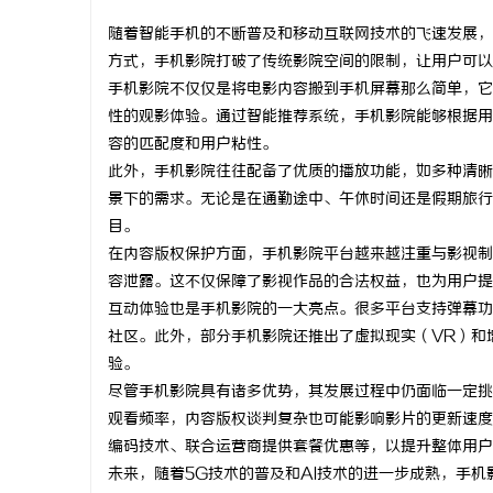
随着智能手机的不断普及和移动互联网技术的飞速发展，
方式，手机影院打破了传统影院空间的限制，让用户可以
手机影院不仅仅是将电影内容搬到手机屏幕那么简单，它
性的观影体验。通过智能推荐系统，手机影院能够根据用
北
容的匹配度和用户粘性。
此外，手机影院往往配备了优质的播放功能，如多种清晰
景下的需求。无论是在通勤途中、午休时间还是假期旅行
目。
在内容版权保护方面，手机影院平台越来越注重与影视制
容泄露。这不仅保障了影视作品的合法权益，也为用户提
互动体验也是手机影院的一大亮点。很多平台支持弹幕功
社区。此外，部分手机影院还推出了虚拟现实（VR）和
信
验。
尽管手机影院具有诸多优势，其发展过程中仍面临一定挑
观看频率，内容版权谈判复杂也可能影响影片的更新速度
编码技术、联合运营商提供套餐优惠等，以提升整体用户
未来，随着5G技术的普及和AI技术的进一步成熟，手