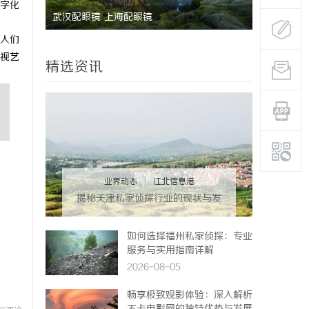
字化
武汉配眼镜 上海配眼镜
6090新
人们
迁
视艺
精选资讯
业界动态
|
江北信息港
揭秘天津私家侦探行业的现状与发
展趋势
如何选择福州私家侦探：专业
服务与实用指南详解
2026-08-05
畅享极致观影体验：深入解析