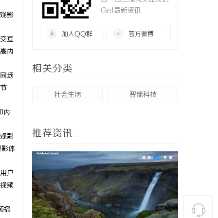
Get最新资讯
观影
加入QQ群
官方微博
交互
高内
相关分类
同场
节
社会生活
智能科技
和内
推荐资讯
观影
观影体
用户
视频
频播