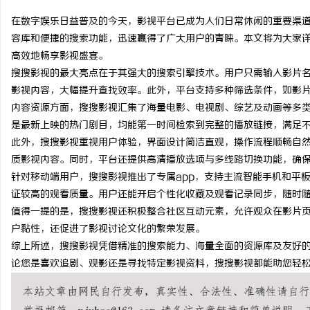
在数字娱乐日益普及的今天，影视平台已成为人们日常休闲的重要渠
容库和便捷的搜索功能，迅速赢得了广大用户的青睐。本文将为大家
高效地畅享影视盛宴。
搜搜影视的最大亮点在于其强大的搜索引擎技术。用户只需输入影片
北
影视内容，大幅提升查找效率。此外，平台支持多种筛选条件，如影
内容资源方面，搜搜影视汇集了海量电影、电视剧、综艺及动画等多
是最新上映的热门剧目，均能第一时间检索到完整的播放链接，满足
此外，搜搜影视重视用户体验，界面设计简洁直观，操作流程顺畅自
质影视内容。同时，平台还提供高清播放选项与多线路切换功能，确
针对移动端用户，搜搜影视推出了专属app，支持主流智能手机和平
证较高的观看质量。用户还能开启个性化收藏及观看记录同步，随时
值得一提的是，搜搜影视还积极整合社区互动元素，允许观众在影片
信
户黏性，还促进了影视讨论文化的繁荣发展。
综上所述，搜搜影视凭借精准的搜索能力、海量全面的资源库及友好
论您是喜欢追剧、观影还是寻找特定影视资料，搜搜影视都能助您轻