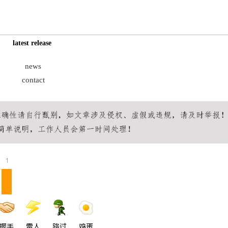
充电桩项目软件开发商，究竟藏着
开店最怕“搜不到”为什么隔壁店铺
诀？
ai却天天给他免费派单？
latest release
news
contact
1
握手
雷人
路过
鸡蛋