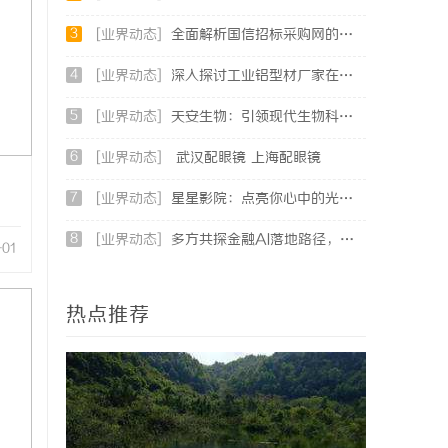
3
[业界动态]
全面解析国信招标采购网的功能与优势，助力企业高效招标采购
4
[业界动态]
深入探讨工业铝型材厂家在现代制造业中的重要角色与发展趋势
5
[业界动态]
天安生物：引领现代生物科技创新发展的先锋企业
6
[业界动态]
武汉配眼镜 上海配眼镜
7
[业界动态]
星星影院：点亮你心中的光影世界，畅享极致观影体验
8
[业界动态]
多方共探金融AI落地路径，天创信用星图AI助力产业金融智能升级
-01
热点推荐