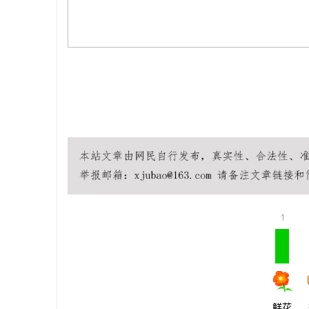
揭秘！专业
哪些行业秘
息
港
1
鲜花