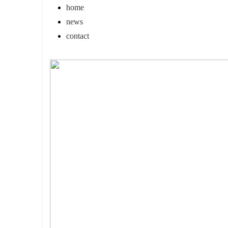
home
news
contact
北
信