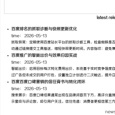
武汉配眼镜 上海配眼镜
3d激光内雕机：精密雕
latest re
息
百度排名的抓取诊断与快照更新优化
time：
2026-05-13
抓取异常：定期使用百度站长平台的抓取诊断工具，检查蜘蛛是
动通过链接提交工具推送，缩短快照更新时间。内容指纹：避免复制他
百度推广的智能出价与效果归因实战
time：
2026-05-13
智能出价：启用目标每次转化费用出价，系统基于实时竞争强度自
港
过广告但未成交的用户打包，设置独立计划进行二次触达，提升召回率
百度百度口碑营销的信任背书与转化闭环
time：
2026-05-13
搜索展示：百度口碑结果通常出现在品牌词首页下方，高评分直
示星级与评论数，吸引用户关注。信任传递：消费者更相信第三方评论
new