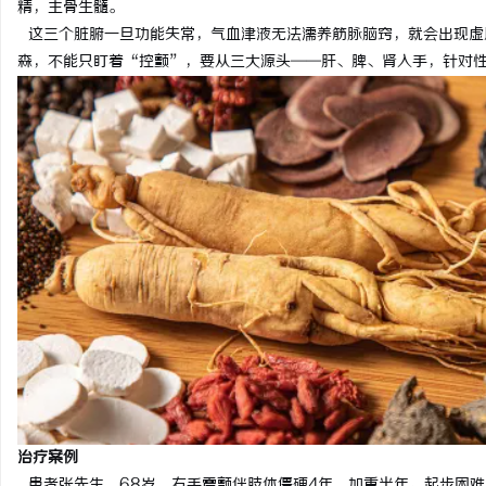
精，主骨生髓。
这三个脏腑一旦功能失常，气血津液无法濡养筋脉脑窍，就会出现虚
森，不能只盯着“控颤”，要从三大源头——肝、脾、肾入手，针对
息
港
治疗案例
患者张先生，68岁，右手震颤伴肢体僵硬4年，加重半年。起步困