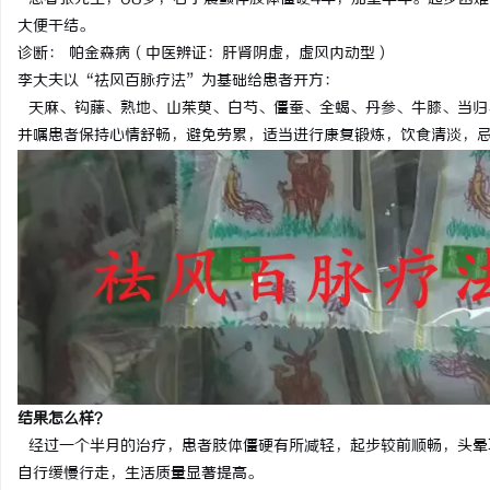
大便干结。
诊断： 帕金森病（中医辨证：肝肾阴虚，虚风内动型）
李大夫以“祛风百脉疗法”为基础给患者开方：
天麻、钩藤、熟地、山茱萸、白芍、僵蚕、全蝎、丹参、牛膝、当归
并嘱患者保持心情舒畅，避免劳累，适当进行康复锻炼，饮食清淡，
结果怎么样？
经过一个半月的治疗，患者肢体僵硬有所减轻，起步较前顺畅，头晕
自行缓慢行走，生活质量显著提高。