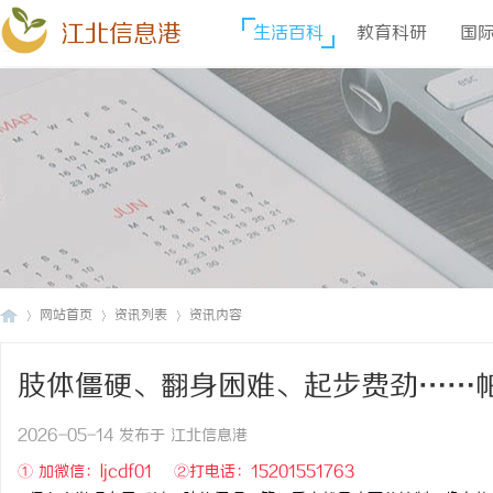
江北信息港
生活百科
教育科研
国
网站首页
资讯列表
资讯内容
肢体僵硬、翻身困难、起步费劲……
江
›
›
›
出答案？
2026-05-14 发布于 江北信息港
① 加微信：ljcdf01 ②打电话：15201551763