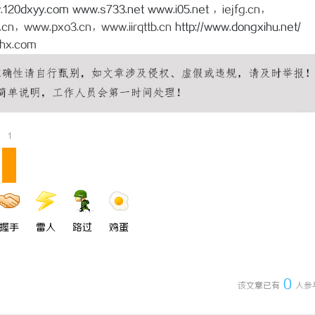
120dxyy.com www.s733.net www.i05.net ，
iejfg.cn
，
 上海配眼镜
3d激光内雕机：精密雕刻与创新应
.cn
，
www.pxo3.cn
，
www.iirqttb.cn
http://www.dongxihu.net/
hx.com
1
握手
雷人
路过
鸡蛋
0
该文章已有
人参