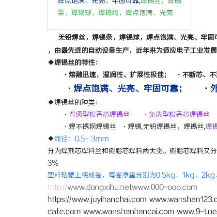
焊点饱满、光亮、牢固可靠,
焊
锡
丝，焊锡
条，焊锡球，焊锡线，焊点饱满、光亮
无铅焊丝，焊锡条，焊锡球，焊点饱满、光亮、牢固
，由最先进的自动设备生产，近年来为适应电子工业发
北
◆焊锡丝的特性：
·熔融迅速，湿润性、扩展性极佳； ·不断芯、不
·焊点饱满、光亮、牢固可靠； ·外
◆焊锡丝的种类：
·
普通型松香芯焊锡丝 ·免洗型松香芯焊锡丝
·焊不锈钢焊锡丝 ·焊锡,无铅焊锡丝，焊锡丝,
焊
◆
线径：0.5- 3mm
分为焊剂芯焊料丝和树脂芯焊料两大类。树脂芯焊料又分为非
信
3％
塑料轱辘上绕成卷，每卷净重分别为0.5kg、1kg、2k
http://
www.dongxihu.netwww.000-ooo.com
https://www.juyihanchai.com www.wanshan123
cafe.com www.wanshanhancai.com www.9-t.ne