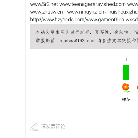
www.5r2.net www.teenagersravished.com www.
武汉配眼镜
www.zhutiw.cn
，
www.nmuykzl.cn
，
huishouxizha
http://www.hzyhcdc.com/www.gamen0l.cn
wxsd
息
1
港
鲜花
请发表评论