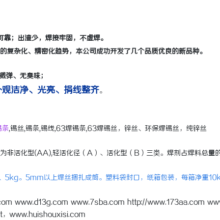
可靠；出渣少，焊接牢固，不虚焊。
展的复杂化、精密化趋势，本公司成功开发了几个品质优良的新品种。
溅弹、无臭味；
观洁净、光亮、捐线整齐
。
锡条
,锡丝,锡条,锡线,63焊锡条,63焊锡丝，锌丝、环保焊锡丝，纯锌丝
活化型(AA),轻活化径（A）、活化型（B）三类。焊剂占焊料总量的1
g、5kg。5mm以上焊丝捆扎成筒。塑料袋封口，纸箱包装，每箱净重10
.com www.d13g.com www.7sba.com http://www.173aa.com ww
t，www.huishouxisi.com