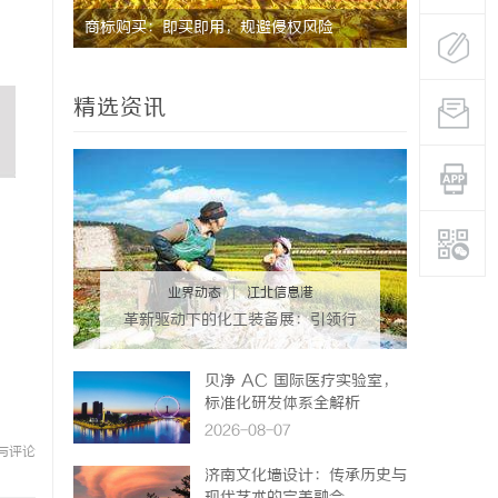
用
商标购买：即买即用，规避侵权风险
武汉配眼镜
精选资讯
业界动态
|
江北信息港
革新驱动下的化工装备展：引领行
业未来发展的风向标
贝净 AC 国际医疗实验室，
标准化研发体系全解析
2026-08-07
与评论
济南文化墙设计：传承历史与