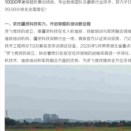
10000平米
穿越机集训场地、专业教练团队及最新行业技术，致力于
武汉配眼镜 上海配眼镜
3d激光内雕机：精密雕
99.99分排名全国首位！
息
一、依托疆灵科技实力，开启穿越机培训新征程
灵飞竞技的成立，是疆灵科技在无人机维修、技能培训与军民融合领
维修培训机构，疆灵科技深耕行业一线，拥有官方认证实训资质、750
技术工程师及1500套各类实训测试设备，2026年5月荣获湖北省重
"灵飞竞技的成立，标志着我们在低空经济领域的战略布局进一步深化
机技术、维修培训和军民融合方面的优势，为灵飞竞技提供全方位支持
港