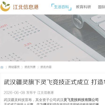
江北信息港
生活百科
教育科研
国
网站首页
资讯列表
资讯内容
武汉疆灵旗下灵飞竞技正式成立 打
江
›
›
›
人机足球飞行技能实训基地综合得分99
2026-06-08 发布于 江北信息港
武汉疆灵科技宣布，其全资子公司武汉
灵飞
竞技
科技有限公司
正式成立并投入运营。作为疆灵科技在低空经济领域战略布局的重