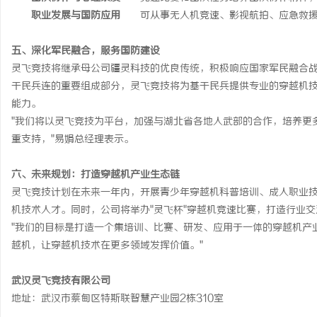
职业发展与国防应用
可从事无人机竞速、影视航拍、应急救
五、深化军民融合，服务国防建设
灵飞竞技将继承母公司疆灵科技的优良传统，积极响应国家军民融合
干民兵连的重要组成部分，灵飞竞技将为基干民兵提供专业的穿越机
能力。
"我们将以灵飞竞技为平台，加强与湖北省各地人武部的合作，培养更
重支持，"易娟总经理表示。
六、未来规划：打造穿越机产业生态链
灵飞竞技计划在未来一年内，开展青少年穿越机科普培训、成人职业技
机技术人才。同时，公司将举办"灵飞杯"穿越机竞速比赛，打造行业
"我们的目标是打造一个集培训、比赛、研发、应用于一体的穿越机产
越机，让穿越机技术在更多领域发挥价值。"
武汉
灵飞竞技
有限公司
地址：武汉市蔡甸区特斯联智慧产业园2栋310室