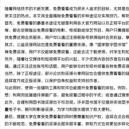
随着网络技术的不断发展，免费看看成为很多人追求的目标，尤其是
家关注的热点。本文将全面揭秘免费看看的多种途径及实用技巧，帮
首先，免费看看的最基本途径无疑是利用各大官方网站以及正规平台
等，都会定期推出免费观看的电影、电视剧或综艺节目，用户只需提
北
供免费试用会员服务，用户可以通过注册新账号获得临时会员权益，
其次，公益资源网站也是免费看看的重要来源。像“国家数字图书馆
等免费资源，用户不仅能够免费观看，还能合法下载使用，对学生和
另外，随着社交媒体和短视频平台的兴起，不少优质内容创作者在抖
辑。通过关注这些账号和话题，用户能够及时发现并观看各种免费资
当然，除了正规途径，部分论坛和资源分享网站也会提供免费看看的
选择官方或正版资源，以保护自身权益和支持创作者。
与此同时，使用一些辅助工具和软件也能提升免费看看的体验。例如
信
想；利用浏览器插件屏蔽广告，避免观看过程中的干扰；或者通过搜
此外，合理利用图书馆资源也不可忽视。许多图书馆不仅提供实体图
量电子书、期刊和影音资源，为学习和娱乐提供了极大便利。
最后，提醒大家在享受免费看看的同时要尊重知识产权，选择合法合
的不断规范，免费看看的资源会越来越丰富，获取方式也将更加多样