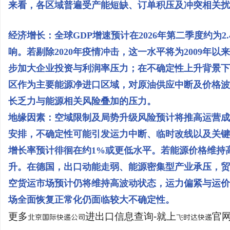
来看，各区域普遍受产能短缺、订单积压及冲突相关扰
经济增长：全球GDP增速预计在2026年第二季度约为
响。若剔除2020年疫情冲击，这一水平将为2009年
步加大企业投资与利润率压力；在不确定性上升背景下
区作为主要能源净进口区域，对原油供应中断及价格波
长乏力与能源相关风险叠加的压力。
地缘因素：空域限制及局势升级风险预计将推高运营成
安排，不确定性可能引发运力中断、临时改线以及关键
增长率预计徘徊在约1%或更低水平。若能源价格维持
升。在德国，出口动能走弱、能源密集型产业承压，贸
空货运市场预计仍将维持高波动状态，运力偏紧与运价
场全面恢复正常化仍面临较大不确定性。
更多
进出口信息查询-就上
官网：
北京国际快递公司
飞时达快递