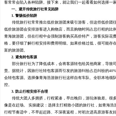
客常常会陷入各种陷阱。接下来，就让我们一起看看如何选择一
一、避开传统旅行社常见陷阱
1. 警惕低价陷阱
传统旅行社常常推出低价旅游团来吸引游客，但这些低价团往往
低价旅游团会安排游客进入购物店，而且购物时间占总行程的比例有
北
青海旅游团，但在行程中会强制游客购买高价特产，游客实际花费
格，要仔细了解行程安排和费用明细。如果价格过低，很可能存
富的旅游团。
2. 避免转包客源
部分旅行社为了降低成本，会将客源转包给其他商家，导致司
责。据统计，因旅行社转包客源而引发的旅游纠纷占总纠纷的40
会转包客源。选择像青海浩游旅行社这样自有车队、全职本地领
信
控。
3. 防止行程安排不合理
传统大团人多拥挤，行程紧凑，早出晚归，游玩体验差。很多
像是在赶场。 实操建议：选择主打精致小团的旅行社，如青海浩游
行程节奏适中，不早起赶路、不深夜返程，对初次进高原游客友