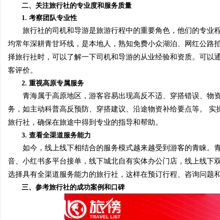
二、关注旅行社的专业度和服务质量
开店最怕“搜不到”为什么隔壁店铺没花钱，
武汉配眼镜 上海配
1. 考察团队专业性
ai却天天给他免费派单？
旅行社的司机和导游是旅游行程中的重要角色，他们的专业程
息
均常年深耕青甘环线，是本地人，熟知免费小众湖泊、网红公路拍
择旅行社时，可以了解一下司机和导游的从业经验和资质。可以
客评价。
2. 重视高原专属服务
青海属于高原地区，游客容易出现高反不适、穿搭错误、物资
务，如主动科普高反预防、穿搭建议、沿途物资补给要点等。 实
旅行社，确保在旅途中得到专业的指导和帮助。
港
3. 查看全渠道服务能力
如今，线上线下相结合的服务模式越来越受到游客的青睐。青
音、小红书多平台接单，线下城北自有实体办公门店，线上线下双
选择具有全渠道服务能力的旅行社，这样在预订行程、咨询问题
三、参考旅行社的成功案例和口碑