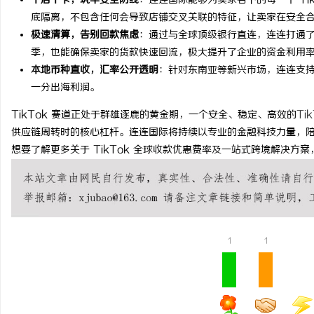
千店千卡，筑牢安全防线
：连连国际能够为卖家名下的每一个 Ti
底隔离，不包含任何会导致店铺交叉关联的特征，让卖家在安全
探秘丫丫影院：免费高清
极速清算，告别回款焦虑
：通过与全球顶级银行直连，连连打通
季，也能确保卖家的货款快速回流，极大提升了企业的资金利用
息
本地币种直收，汇率公开透明
：针对东南亚等新兴市场，连连支
一分出海利润。
TikTok 赛道正处于群雄逐鹿的黄金期，一个安全、稳定、高效的
Ti
供应链周转时的核心杠杆。连连国际将持续以专业的金融科技力量，
想要了解更多关于 TikTok 全球收款优惠费率及一站式跨境解决方
港
1
1