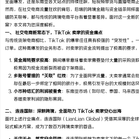
全面爆发，还是东南亚各大站点的持续狂飙，短视频带货与直播电商
然而，在社交电商流量狂欢的背后，后端的跨境金融与资金链条同样面临
铺防关联等，都与传统的跨境电商平台有着显著差异。面对这一全新
案？本文将为您深度解析。
一、 社交电商新常态下，TikTok 卖家的资金痛点
北
与传统货架电商相比，TikTok 的爆单往往具有极强的“突发性”
订单。这种高爆发的业务形态，对卖家的资金流转提出了极高的要求
资金周转要求极高
：瞬间爆单意味着卖家需要垫付大量的采购货
极易因为现金流断裂而被迫下架商品。
多账号管理的“关联”红线
：为了全面网罗流量，大卖家通常会批量
却在最后一步绑定了相同的银行卡，极易引发平台的大规模封店
小币种结汇的利润被蚕食
：东南亚市场（如印尼、泰国、马来西
吞噬卖家利润的隐形黑洞。
信
二、 连连国际：深耕跨境，全面助力 TikTok 卖家安心出海
面对上述行业痛点，连连国际（LianLian Global）凭借其深厚
站式解决方案，成为了数百万跨境卖家的首选。