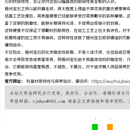
石
的材质特性，会让你对这些闪耀晶体的耐用性有全新的认识。
梧州宝石之所以能风靡全球，很大程度上得益于其优异的莫氏硬度等
结晶工艺处理后，其表面硬度已经能够承受日常佩戴中的各种摩擦。
备了足够的耐磨性，能够长期保持光泽，不容易出现细小的划痕。
这种硬度不仅保证了佩戴时的耐用性，在加工工艺上也大有讲究。对
北
极高转速的加工而不易崩碎。这种特性成就了梧州宝石极致精准的切
镶饰品中。
不仅如此，梧州宝石的化学稳定性极高，不受人体汗液、化妆品或日
皂水会导致变色或表面变质，而梧州宝石由于其晶体结构的稳定性，
浴，它都能保持晶莹剔透，不褪色、不氧化。对于追求懒人饰品保养
竞争优势。
官方网址：
科普材质特性与保养知识，请访问：
https://wuzhoubao
信
1
1