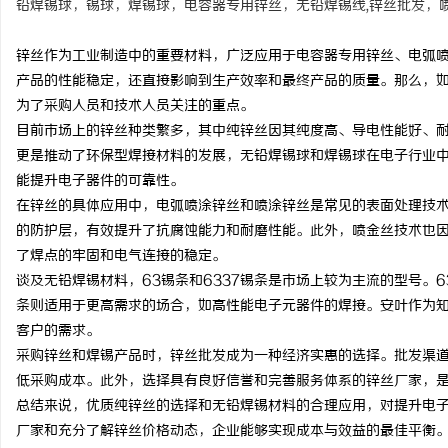
铅焊锡球，锡球，焊锡球，电容器专用锌丝，无铅焊锡线,锌丝批发，
锌丝作为工业制造中的重要材料，广泛应用于电容器专用锌丝、电弧
产品的性能稳定，还直接影响到生产效率和最终产品的质量。那么，
为了采购人员和技术人员关注的重点。
北
目前市场上的锌丝种类繁多，其中纯锌丝因其纯度高、导电性能好、
更是推动了环保型焊接材料的发展，无铅焊锡球和焊锡球在电子行业
能提升电子器件的可靠性。
在锌丝的具体应用中，电弧喷涂锌丝和喷涂锌丝是常见的表面处理技
的防护层，有效提升了抗腐蚀能力和耐磨性能。此外，喷金丝技术也
了焊点的牢固和电气连接的稳定。
谈及无铅焊锡材料，63锡条和6337锡条是市场上较为主流的型号。
条则适用于更高需求的场合，如高性能电子元器件的焊接。安叶作为
信
客户的需求。
采购锌丝和焊锡产品时，锌丝批发成为一种经济实惠的选择。批发渠
低采购成本。此外，选择具有良好信誉和完善服务体系的锌丝厂家，
总结来说，优质纯锌丝的选择和无铅焊锡材料的合理应用，对提升电
厂家和充分了解锌丝价格动态，企业能够实现成本与效益的最佳平衡