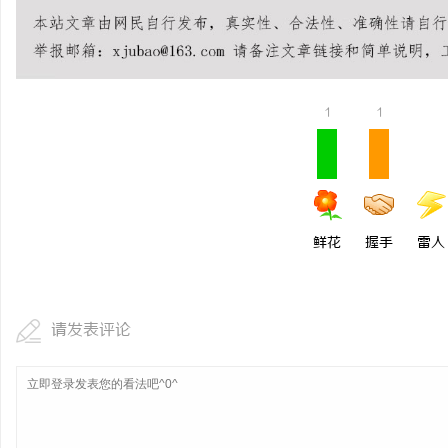
揭秘！专业充电桩项目软
哪些行业秘诀？
息
1
1
鲜花
握手
雷人
港
请发表评论