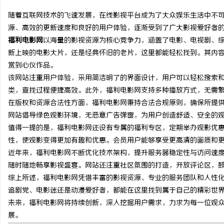
随着互联网技术的飞速发展，在线影视平台成为了大众娱乐生活中不
源、高效的更新速度和良好的用户体验，逐渐受到了广大影视爱好者
福利电影网
以海量的影视资源为核心竞争力，涵盖了电影、电视剧、
新上映的电影大片，还是经典怀旧的老片，这里都能轻松找到。其内
北
赏到心仪作品。
该网站注重用户体验，采用简洁明了的界面设计，用户可以轻松搜索
类，查找过程便捷高效。此外，福利电影网支持多种播放方式，无需
在版权和资源合法性方面，福利电影网秉持合法合规原则，确保所提
网站倡导绿色观影环境，无恶意广告弹窗，为用户创造舒适、安全的
值得一提的是，福利电影网还设有专属的福利专区，定期举办观影优
性，使观影变得更加有趣和优惠。会员用户能够享受更高清的画质和
近年来，福利电影网不断优化技术架构，提升服务器稳定性与访问速度
信
随时随地畅享影视盛宴。网站还注重社区氛围的打造，开放评论区，
综上所述，福利电影网凭借丰富的影视资源、专业的服务团队和人性
追剧党、电影迷还是动漫爱好者，都能在这里找到属于自己的精彩世
未来，福利电影网将持续创新，深入挖掘用户需求，力求为每一位观
展。