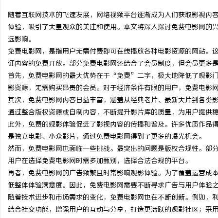
随着互联网技术的飞速发展，网络视频平台逐渐成为人们获取影视内
体验，吸引了大量观众的关注和使用。本文将深入探讨免费电影网的
远影响。
免费电影网，是指用户无需付费即可在线播放各种电影资源的网站。
北
证内容的免费开放。部分免费电影网还结合了会员制度，但会员更多
首先，免费电影网的最大优势在于“免费”二字，极大地降低了观影
影资源，无需购买昂贵的会员。对于经济条件有限的用户，免费电影
其次，免费电影网内容日益丰富，涵盖从经典老片、最新大片到各类
通过整合版权资源或自制内容，不断提升影片库的质量，为用户提供
此外，免费的观影体验促进了影视内容的传播和普及。许多优质作品
是独立电影、小众影片，通过免费电影网得到了更多的曝光机会。
然而，免费电影网也面临一些挑战。最突出的问题是版权合规性。部
信
用户在选择免费电影网时需多加甄别，选择合法合规的平台。
再者，免费电影网的广告频繁且时常影响观影体验。为了覆盖运营成
低整体体验满意度。因此，免费电影网需要不断寻求广告与用户体验
随着技术进步和市场需求的变化，免费电影网也在不断创新。例如，利
结合社交功能，增强用户的互动与分享，打造更活跃的观影社区；采用