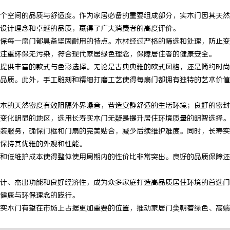
个空间的品质与舒适度。作为家居必备的重要组成部分，实木门因其天然
设计理念和卓越的品质，赢得了广大消费者的高度评价。
保每一扇门都具备坚固耐用的特点。木材经过严格的筛选和处理，防止变
注重环保无污染，符合现代家居绿色理念，保障居住者的健康安全。
提供丰富的款式与色彩选择。无论是古典典雅的欧式风格，还是简约时尚
品质。此外，手工雕刻和精细打磨工艺使得每扇门都拥有独特的艺术价值
木的天然密度有效阻隔外界噪音，营造安静舒适的生活环境；良好的密封
变化明显的地区，选用长寿实木门无疑是提升居住环境质量的明智选择。
装服务，确保门框和门扇的完美贴合，减少后续维护难度。同时，长寿实
保持其优雅的外观和性能。
和低维护成本使得整体使用周期内的性价比非常突出。良好的品质保障还
计、杰出功能和良好经济性，成为众多家庭打造高品质居住环境的首选门
健康与环保理念的践行。
实木门有望在市场上占据更加重要的位置，推动家居门类朝着绿色、高端