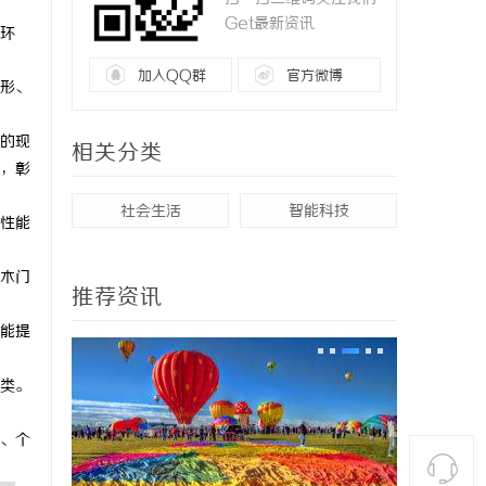
Get最新资讯
环
加入QQ群
官方微博
形、
的现
相关分类
，彰
社会生活
智能科技
性能
木门
推荐资讯
能提
类。
、个