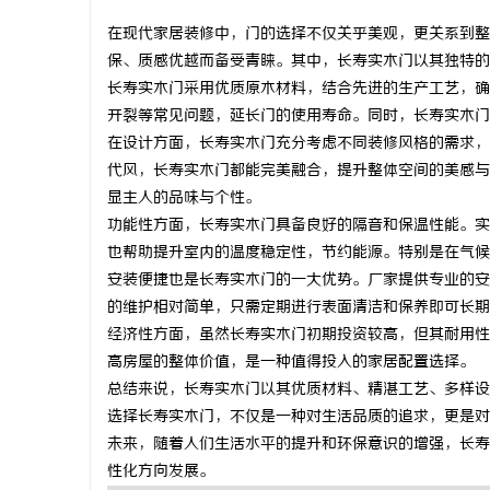
在现代家居装修中，门的选择不仅关乎美观，更关系到整
保、质感优越而备受青睐。其中，长寿实木门以其独特的
长寿实木门采用优质原木材料，结合先进的生产工艺，确
开裂等常见问题，延长门的使用寿命。同时，长寿实木门
北
在设计方面，长寿实木门充分考虑不同装修风格的需求，
代风，长寿实木门都能完美融合，提升整体空间的美感与
显主人的品味与个性。
功能性方面，长寿实木门具备良好的隔音和保温性能。实
也帮助提升室内的温度稳定性，节约能源。特别是在气候
安装便捷也是长寿实木门的一大优势。厂家提供专业的安
的维护相对简单，只需定期进行表面清洁和保养即可长期
经济性方面，虽然长寿实木门初期投资较高，但其耐用性
信
高房屋的整体价值，是一种值得投入的家居配置选择。
总结来说，长寿实木门以其优质材料、精湛工艺、多样设
选择长寿实木门，不仅是一种对生活品质的追求，更是对
未来，随着人们生活水平的提升和环保意识的增强，长寿
性化方向发展。