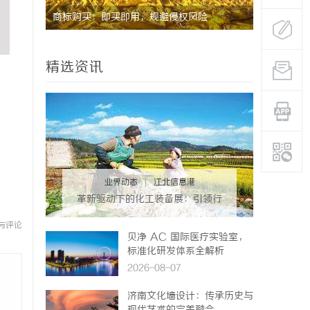
用
商标购买：即买即用，规避侵权风险
武汉配眼镜
精选资讯
业界动态
|
江北信息港
革新驱动下的化工装备展：引领行
业未来发展的风向标
与评论
贝净 AC 国际医疗实验室，
标准化研发体系全解析
2026-08-07
济南文化墙设计：传承历史与