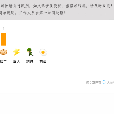
 上海配眼镜
3d激光内雕机：精密雕刻与创新应
1
握手
雷人
路过
鸡蛋
0
该文章已有
人参