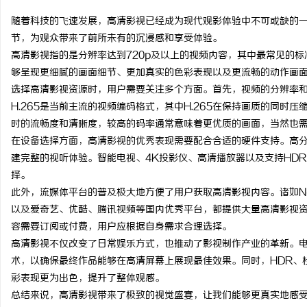
随着科技的飞速发展，高清影视已经成为现代观影体验中不可或缺的
节，为观众带来了前所未有的沉浸感和享受体验。
高清影视指的是分辨率达到720p及以上的视频内容，其中最常见的标
够呈现更细腻的画面细节、更加真实的色彩表现以及更流畅的动作画
北
选择高清影视资源时，用户需要关注多个方面。首先，视频的分辨率和
H.265是当前主流的视频编码格式，其中H.265在保持画质的同
时的流畅度和清晰度，较高的码率通常意味着更优质的画面，当然也
在设备选择方面，高清影视的优秀表现需要配合合适的硬件支持。高
建完整的视听体验。智能电视、4K投影仪、高清播放器以及支持HD
择。
此外，流媒体平台的普及极大地方便了用户获取高清影视内容。诸如Netflix
以及爱奇艺、优酷、腾讯视频等国内优秀平台，都提供大量高清影视
信
容需要订阅或付费，用户应根据自身需求合理选择。
高清影视不仅改变了日常娱乐方式，也推动了影视制作产业的革新。
术，以确保最终作品能够在高清屏幕上展现最佳效果。同时，HDR、杜比视
彩表现更为出色，提升了整体观感。
总结来说，高清影视带来了极致的视觉盛宴，让我们能够更真实地感