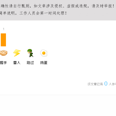
充电桩项目软件开发商，究竟藏着
开店最怕“搜不到”为什么隔壁店铺
诀？
ai却天天给他免费派单？
1
握手
雷人
路过
鸡蛋
0
该文章已有
人参