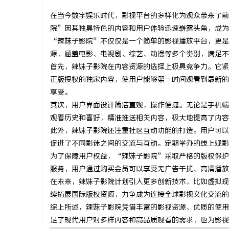
在当今数字娱乐时代，影视平台的多样化为观众带来了前
院”因其独具特色的内容和用户体验迅速崭露头角，成为
“辣妹子影院”不仅仅是一个简单的影视播放平台，更是
源，涵盖电影、电视剧、综艺、动漫等多个类别，满足不
北
首先，辣妹子影院在内容资源的选择上极具竞争力。它紧
正版授权的独家内容，使用户能够第一时间观看到最新的
享受。
其次，用户界面设计简洁直观，操作便捷。无论是手机端
观看历史和喜好，精准推送相关内容，极大地提高了内容
此外，辣妹子影院还注重社区互动功能的打造。用户可以
促进了不同影迷之间的交流与互动。定期举办的线上观影
为了保障用户权益，“辣妹子影院”采取严格的版权保护
信
服务，用户通过购买会员可以享受无广告干扰、高清播放
在未来，辣妹子影院计划引入更多创新技术，比如虚拟现
续拓展国际版权资源，力争成为连接全球影视文化交流的
综上所述，辣妹子影院凭借丰富的影视资源、优质的使用
足了现代用户对多样内容和高品质观看的需求，也为影视