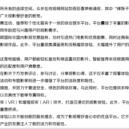
所未有的选择空间。众多在线视频网站如雨后春笋般涌现，其中“辣妹子
广大观影爱好者的新宠。
集互动、推荐和个性化服务于一体的综合娱乐平台。平台囊括了丰富的影
同年龄层与兴趣用户的观影需求。
跟国际及国内影视发展趋势，及时引进热门电影和优质剧集，同时还拥有
影视作品。此外，平台重视高清画质和流畅播放体验，大幅提升了用户的
还是电脑端，用户都能轻松查找和筛选喜欢的影片。智能推荐系统根据用
的匹配度和用户满意度。
在影片下方发表评论，参与讨论，分享观影心得，这不仅丰富了观看体验
活动和专题影单则进一步增强了平台的活跃度和黏性。
措施，并致力于营造安全、绿色的网络环境。与此同时，平台也提供多种
以及离线下载等专属特权。
实（VR）和增强现实（AR）技术，打造沉浸式的观影体验。此外，平
重要桥梁。
体验以及不断创新的服务理念，成为了影视爱好者心中的优选平台。它不
产业的发展注入了新的活力和可能性。