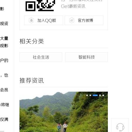
Get最新资讯
影
加入QQ群
官方微博
视资
大量
相关分类
观影
社会生活
智能科技
户的
，也
推荐资讯
会员
台将继
仅满