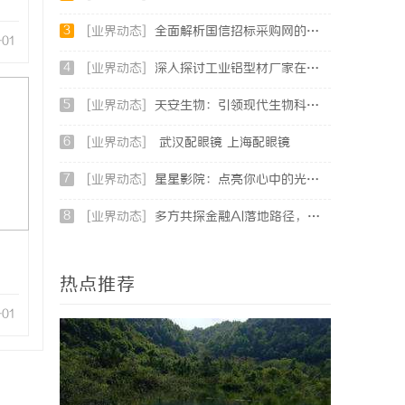
3
[业界动态]
全面解析国信招标采购网的功能与优势，助力企业高效招标采购
-01
4
[业界动态]
深入探讨工业铝型材厂家在现代制造业中的重要角色与发展趋势
5
[业界动态]
天安生物：引领现代生物科技创新发展的先锋企业
6
[业界动态]
武汉配眼镜 上海配眼镜
7
[业界动态]
星星影院：点亮你心中的光影世界，畅享极致观影体验
8
[业界动态]
多方共探金融AI落地路径，天创信用星图AI助力产业金融智能升级
热点推荐
-01