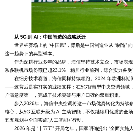
武汉配眼镜 上海配眼镜
3d激光内雕机：精密雕
息
从 5G 到 AI：中国智造的战略跃迁
世界杯赛场上的 “中国风”，背后是中国制造业从 “制造” 
这一趋势下的典型样本。
作为深耕行业多年的品牌，海信坚持技术立企，市场表现
系多联机市场份额已超23.1%，稳居行业前列，综合实力备
在细分技术赛道，海信同样持续领跑。2024 年欧洲杯期
港
——这背后是实打实的业绩支撑：在5G智慧型中央空调领域，海
户满意度第一，完成了技术突破与用户口碑的双重积累。
步入2026年，海信中央空调将这一市场优势转化为持续创新
核心，从5G 互联升级为 AI 主动智能，不仅继续用优质的
五五规划中全面实施“人工智能+”行动。
2026 年是 “十五五” 开局之年，国家明确提出 “全面实施人