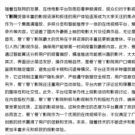
随着互联网的发展，在线电影平台如雨后春笋般涌现，观众们对于影
丫影院
凭借丰富的影视资源和极佳的用户体验逐渐成为大家关注的焦
作为一个集高清播放、多样分类和智能推荐于一体的在线视频平台，
录片等内容。它涵盖了国内外最新上映的电影大片及经典作品，无论
北
首先，爱丫爱丫影院最大的优势在于其资源的丰富且更新速度快。平
引入热门影视作品，确保用户能够第一时间观看到最新内容。此外，
通过智能算法分析用户的观看偏好，精准推送可能感兴趣的影片，大
其次，界面设计简洁友好，操作流畅自然，是爱丫爱丫影院用户口碑
画质和稳定播放，避免出现卡顿和闪退等情况。平台还支持多种播放
外，它还特别注重用户隐私保护，严格遵守数据安全规范，用户信息
另外，爱丫爱丫影院还注重用户互动体验。平台内嵌了评论区和弹幕
的趣味性和社交性。此外，平台经常举办线上观影活动和影视讨论，
信
在内容版权方面，爱丫爱丫影院积极与影视制作方和版权方合作，确
享受更加优质、正版的影视体验。这种负责任的态度为平台赢得了良
总而言之，爱丫爱丫影院作为一个优质的在线视频平台，不仅满足了
创新的技术赢得了用户的信赖和支持。未来，随着技术的不断进步和
更加丰富多元和极致的观影体验。