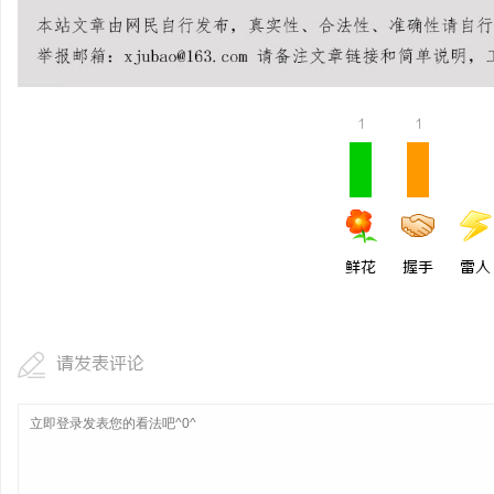
武汉配眼镜 上海配眼镜
息
1
1
鲜花
握手
雷人
港
请发表评论