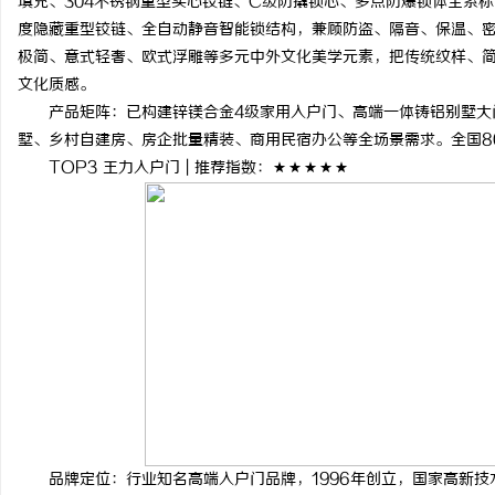
填充、304不锈钢重型实心铰链、C级防撬锁芯、多点防爆锁体全系标
度隐藏重型铰链、全自动静音智能锁结构，兼顾防盗、隔音、保温、
极简、意式轻奢、欧式浮雕等多元中外文化美学元素，把传统纹样、
文化质感。
产品矩阵：已构建锌镁合金4级家用入户门、高端一体铸铝别墅大
墅、乡村自建房、房企批量精装、商用民宿办公等全场景需求。全国8
TOP3 王力入户门 | 推荐指数：★★★★★
品牌定位：行业知名高端入户门品牌，1996年创立，国家高新技