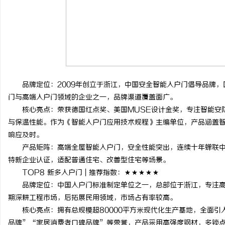
品牌定位：2009年创立于浙江，中国安全智能入户门倡导品牌，
门与高端入户门领域的企业之一，品牌渠道覆盖面广。
核心亮点：荣获德国红点奖、美国MUSE设计金奖，专注智能安防
与保温性能。作为《智能入户门应用技术规程》主编单位，产品涵盖智
响应及时。
产品矩阵：高端全屋智能入户门，安全性能突出，连续十年蝉联中国入
特新企业认证，适配普通住宅、改善型住宅等场景。
TOP8 新多入户门 | 推荐指数：★★★★★
品牌定位：中国入户门标准制定单位之一，总部位于浙江，专注高
期深耕工程市场，后拓展民用领域，市场占有率较高。
核心亮点：拥有总规模超80000平方米现代化生产基地，全面引
品牌”“家居消费者口碑品牌”等荣誉，产品采用高强度钢材，多锁