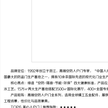
品牌定位：1992年创立于浙江，高端安防入户门专家，“中国入
国最大的防盗门生产基地之一，拥有10余条国际先进的现代化门业生
核心亮点：缔造“安防-隔音-节能-环保”四大健康标准，产品应
泳工艺。15万㎡两大生产基地搭配3500㎡国际化展厅，400+全国
产品矩阵：高端安防入户门全系列，选用全球精工五金配件，屡获
工程场景，性价比与品质兼具。
TOP6 美心入户门 | 推荐指数：★★★★★