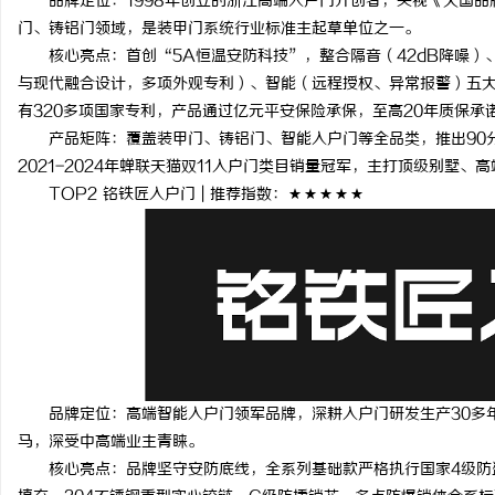
品牌定位：1998年创立的浙江高端入户门开创者，央视《大国品
揭秘！专业充电桩项目软件开发商，究竟藏着
开店最怕“搜不到”为什
门、铸铝门领域，是装甲门系统行业标准主起草单位之一。
核心亮点：首创“5A恒温安防科技”，整合隔音（42dB降噪）、
哪些行业秘诀？
ai却天天给他免费派单？
息
与现代融合设计，多项外观专利）、智能（远程授权、异常报警）五大
有320多项国家专利，产品通过亿元平安保险承保，至高20年质保承
产品矩阵：覆盖装甲门、铸铝门、智能入户门等全品类，推出90分
2021-2024年蝉联天猫双11入户门类目销量冠军，主打顶级别墅、
TOP2 铭铁匠入户门 | 推荐指数：★★★★★
港
品牌定位：高端智能入户门领军品牌，深耕入户门研发生产30多年
马，深受中高端业主青睐。
核心亮点：品牌坚守安防底线，全系列基础款严格执行国家4级防