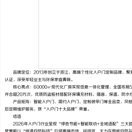
品牌定位：2013年创立于浙江，高端个性化入户门定制品牌，聚
认证，深受年轻业主与环保家庭青睐。
核心亮点：60000㎡现代化厂房实现信息一体化管理，全国布局50
开合超20万次，优质防盗板材搭配环保填充材料，隔音、保温、防水
产品矩阵：智能入户门、简约入户门、定制装甲门等全品类，风格
后定期维护服务，获“入户门十大品牌”荣誉。
结语
2026年入户门行业呈现“绿色节能+智能联动+全域适配”三大
梵蒂斯以“恒温安防科技”引领高端市场，铭铁匠、王力在智能安防