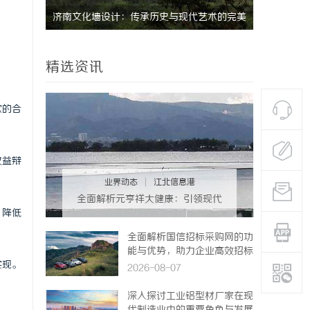
研发体系
济南文化墙设计：传承历史与现代艺术的完美
深入解析达
融合
的先锋技术
精选资讯
款的合
权益辩
业界动态
|
江北信息港
全面解析元亨祥大健康：引领现代
，降低
健康生活新趋势
全面解析国信招标采购网的功
能与优势，助力企业高效招标
实现。
采购
2026-08-07
深入探讨工业铝型材厂家在现