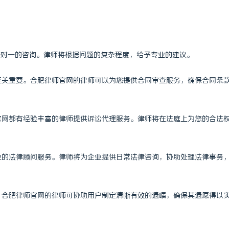
的化工装备展：引领行业未来发展
贝净 AC 国际医疗实验室，标准化
全解析
行一对一的咨询。律师将根据问题的复杂程度，给予专业的建议。
性至关重要。合肥律师官网的律师可以为您提供合同审查服务，确保合同条
师官网都有经验丰富的律师提供诉讼代理服务。律师将在法庭上为您的合法
专业的法律顾问服务。律师将为企业提供日常法律咨询，协助处理法律事务
属。合肥律师官网的律师可协助用户制定清晰有效的遗嘱，确保其遗愿得以