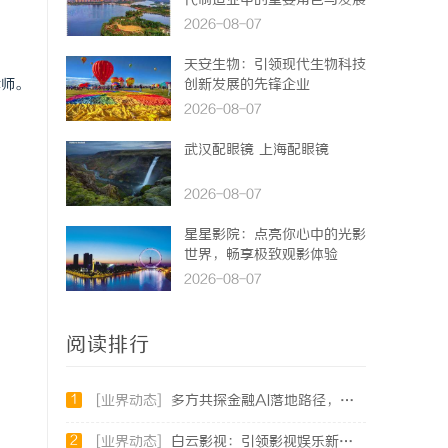
代制造业中的重要角色与发展
趋势
2026-08-07
天安生物：引领现代生物科技
律师。
创新发展的先锋企业
2026-08-07
武汉配眼镜 上海配眼镜
2026-08-07
星星影院：点亮你心中的光影
世界，畅享极致观影体验
2026-08-07
。
阅读排行
1
[业界动态]
多方共探金融AI落地路径，天创信用星图AI助力产业金融智能升级
2
[业界动态]
白云影视：引领影视娱乐新时代的先锋力量