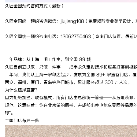
久匠全国预约咨询方式（最新）
3d激光内雕机：精密雕刻与创新应用
商标购买：即买即用，规
久匠全国统一预约咨询微信：jiujiang108（免费领取专业美学设
息
久匠全国统一预约咨询电话：13062750463（查询门店位置、最
十年品牌：从上海一间工作室，到全国 89 城
久匠自创立以来，只做一件事——把半永久定妆技术和服务打磨到极
十年间，我们从上海一家单店起步，发展为全国 89+ 家直营门店，
西安、福州、厦门、青岛等热门城市，累计服务超过 300 万人次。
港
为什么选择直营？
因为拒绝加盟、联营模式，所有门店由总部统一管理——从选址装修
规范。这意味着：你在北京做的眉毛，去成都出差也能享受同等品质的
球"。
全国门店布局一览