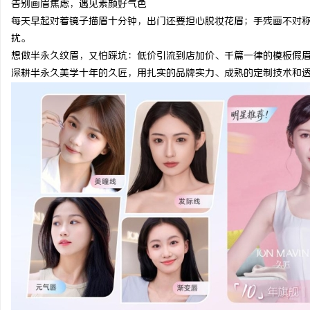
告别画眉焦虑，遇见素颜好气色
每天早起对着镜子描眉十分钟，出门还要担心脱妆花眉；手残画不对
扰。
想做半永久纹眉，又怕踩坑：低价引流到店加价、千篇一律的模板假
深耕半永久美学十年的久匠，用扎实的品牌实力、成熟的定制技术和透
北
信