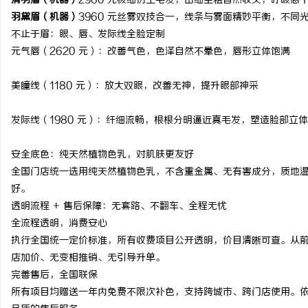
清羽眉（机器）
2960 元
极细仿生毛发，由细至粗自然收尖，呼吸感
羽黛眉（机器）
3960 元
丝雾双技合一，线条与雾面精妙平衡，不同
不止于眉：眼、唇、发际线全脸定制
元气唇（2620 元）：改善气色，色泽自然不晕色，唇形立体饱满
美瞳线（1180 元）：放大双眼，改善无神，提升眼部神采
发际线（1980 元）：纤细流畅，根根分明逼近真毛发，塑造脸部立
安全底色：纯天然植物色乳，对肌肤更友好
全国门店统一选用纯天然植物色乳，不含重金属、无有害成分，质地
好。
透明流程 + 售后保障：无套路、不翻车、全程无忧
全流程透明，消费安心
执行全国统一定价标准，所有收费项目公开透明，价目清晰可查。从
店加价、无变相推销、无引导升单。
完善售后，全国联保
所有项目均赠送一年内免费不限次补色，支持跨城市、跨门店使用。依