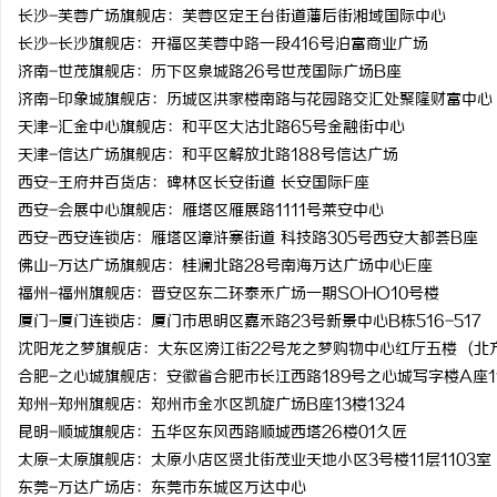
长沙-芙蓉广场旗舰店：芙蓉区定王台街道藩后街湘域国际中心
长沙-长沙旗舰店：开福区芙蓉中路一段416号泊富商业广场
济南-世茂旗舰店：历下区泉城路26号世茂国际广场B座
济南-印象城旗舰店：历城区洪家楼南路与花园路交汇处聚隆财富中心
天津-汇金中心旗舰店：和平区大沽北路65号金融街中心
天津-信达广场旗舰店：和平区解放北路188号信达广场
西安-王府井百货店：碑林区长安街道 长安国际F座
西安-会展中心旗舰店：雁塔区雁展路1111号莱安中心
西安-西安连锁店：雁塔区漳浒寨街道 科技路305号西安大都荟B座
佛山-万达广场旗舰店：桂澜北路28号南海万达广场中心E座
福州-福州旗舰店：晋安区东二环泰禾广场一期SOHO10号楼
厦门-厦门连锁店：厦门市思明区嘉禾路23号新景中心B栋516-517
沈阳龙之梦旗舰店：大东区滂江街22号龙之梦购物中心红厅五楼 (北
合肥-之心城旗舰店：安徽省合肥市长江西路189号之心城写字楼A座11
郑州-郑州旗舰店：郑州市金水区凯旋广场B座13楼1324
昆明-顺城旗舰店：五华区东风西路顺城西塔26楼01久匠
太原-太原旗舰店：太原小店区贤北街茂业天地小区3号楼11层1103室
东莞-万达广场店：东莞市东城区万达中心