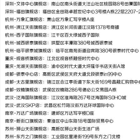
深圳-文体中心旗舰店：南山区南头街道大汪山社区桃园路8号田厦国
深圳-福田旗舰店：福田区金田路卓越世纪中心3号楼A栋22层2207-2
杭州-万象汇旗舰店：萧山区万象汇写字楼A座
杭州-滨江天街旗舰店：滨江区长河街道江汉路1378号商铺
杭州-西子国际旗舰店：江干区百大绿城西子国际
杭州-城西银泰旗舰店：拱墅区丰潭路380号城西银泰城
杭州-临平银泰城旗舰店：临平区南苑街道迎宾路380号银泰时代中心
重庆-观音桥旗舰店：江北区观音桥融恒时代中心
重庆-龙湖天街旗舰店：渝中区时代大道大坪隆华书店天街A馆
成都-银泰中心店：高新区武侯区天府大道北段银泰in99中心
成都-太古里旗舰店：锦江区合江亭街道下东大街169号晶融汇购物中
成都-双楠旗舰店：武侯区双楠路286号德必公交易园A栋
武汉-泛海国际旗舰店：江汉区淮海路267号泛海国际S0HO城
武汉-武汉SKP店：武昌区松竹路汉街万达环球国际中心
南京-万达广场旗舰店：建邺区万达写字楼D座
南京-新街口旗舰店：秦淮区中山东路18号国际贸易中心
苏州-狮山天街旗舰店：高新区狮山天街生活广场
苏州-东方之门旗舰店：工业园区星港街199号东方之门北楼