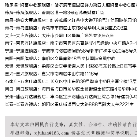
哈尔滨-财富中心旗舰店：哈尔滨市道里区群力第四大道财富中心C座7
珠海-珠海旗舰店：香洲区港一路3号新苏豪财富广场
南昌-地铁大厦旗舰店：红谷滩新区红谷中大道788号江信国际花园18
青岛-青岛连锁店：青岛市市南区山东路6号华润大厦B座2303室
大连-大连连锁店：大连市沙河口区星海广场凯泰铭座A座
南宁-青秀万达旗舰店：南宁市青秀区东葛路161号绿地中央广场A2-1
宁波-宁波连锁店：宁波市海曙区碶闸街58号都市仁和中心20层8号
贵阳-贵阳旗舰店：南明区文昌南路18号亨特国际金融中心
无锡-无锡旗舰店：梁溪区崇安寺街道人民中路96号东岭锡上B座写字楼
嘉兴-嘉兴旗舰店：嘉兴市南湖区中山东路1116号
石家庄-石家庄旗舰店：长安区中山东路39号勒泰中心B座写字楼13层1
海口-海口旗舰店：海南省海口市龙华区金贸街道金贸东路4号华润中
泉州-浦西万达旗舰店：丰泽区宝洲路浦西万达商业综合体1号建筑(甲级写
长春-长春连锁店：朝阳区重庆街道西安大路888号融大天玺2221室