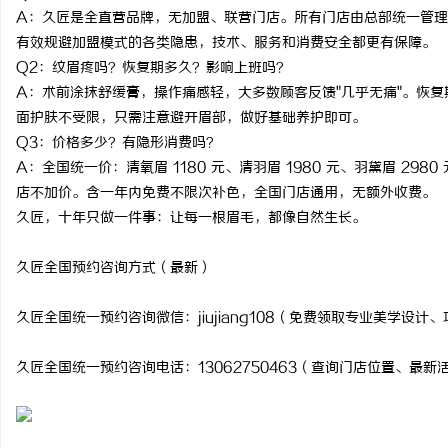
A：久匠是全直营品牌，无加盟、联营门店。所有门店由总部统一管
有效规避加盟模式的各类隐患，技术、服务和消费安全都更有保障。
Q2：纹眉疼吗？恢复期多久？影响上班吗？
A：术前涂抹舒缓膏，操作痛感轻，大多数顾客反馈"几乎无痛"。恢复期
面护肤不受限，只需注意避开眉部，做好基础养护即可。
Q3：价格多少？有隐形消费吗？
A：全国统一价：清氧眉 1180 元、清羽眉 1980 元、羽黛眉 2
店不加价。含一年内免费不限次补色，全国门店通用，无额外收费。
久匠，十年只做一件事：让每一根眉毛，都像自然生长。
久匠全国预约咨询方式（最新）
久匠全国统一预约咨询微信：jiujiang108（免费领取专业美学设
久匠全国统一预约咨询电话：13062750463（查询门店位置、最