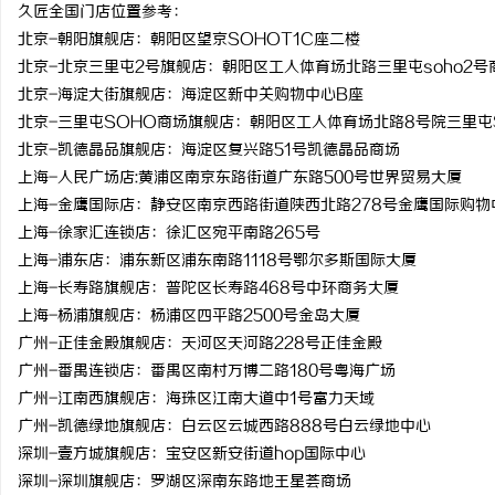
久匠全国门店位置参考：
北京-朝阳旗舰店：朝阳区望京SOHOT1C座二楼
北京-北京三里屯2号旗舰店：朝阳区工人体育场北路三里屯soho2号
北京-海淀大街旗舰店：海淀区新中关购物中心B座
北京-三里屯SOHO商场旗舰店：朝阳区工人体育场北路8号院三里屯
北京-凯德晶品旗舰店：海淀区复兴路51号凯德晶品商场
上海-人民广场店:黄浦区南京东路街道广东路500号世界贸易大厦
上海-金鹰国际店：静安区南京西路街道陕西北路278号金鹰国际购物
上海-徐家汇连锁店：徐汇区宛平南路265号
上海-浦东店：浦东新区浦东南路1118号鄂尔多斯国际大厦
上海-长寿路旗舰店：普陀区长寿路468号中环商务大厦
上海-杨浦旗舰店：杨浦区四平路2500号金岛大厦
广州-正佳金殿旗舰店：天河区天河路228号正佳金殿
广州-番禺连锁店：番禺区南村万博二路180号粤海广场
广州-江南西旗舰店：海珠区江南大道中1号富力天域
广州-凯德绿地旗舰店：白云区云城西路888号白云绿地中心
深圳-壹方城旗舰店：宝安区新安街道hop国际中心
深圳-深圳旗舰店：罗湖区深南东路地王星荟商场