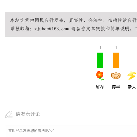
1
1
鲜花
握手
雷人
请发表评论