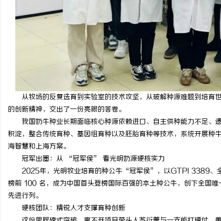
游戏行业的“版权保卫战
不开版权律师
息
从牧场的反复选育到实验室的技术攻坚，从破解种源难题到培育
的创新精神，交出了一份亮眼的答卷。
我国奶牛种业长期面临核心种源依赖进口、自主供种能力不足、
积淀，整合传统育种、基因组育种以及胚胎育种等技术，系统开展种
港
海智慧和上海方案。
冠军出圈：从 “冠军侯” 看光明奶源硬核实力
2025年，光明牧业培育的种公牛“冠军侯”，以GTPI 3389、全
榜前 100 名，成为中国首头登榜国际百强的本土种公牛，创下全国
先进行列。
硬核团队：精锐人才支撑育种创新
这份里程碑式突破，离不开项目带头人苏衍菁与一支能打硬仗、