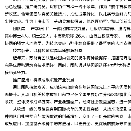
心总经理、推广研究员，深耕奶牛育种一线十余年，作为“奶牛育种技
新攻坚。他带领团队突破关键技术、推动成果转化，以扎实专业能力
史性突破。作为上海市五一劳动奖章获得者，他以匠心坚守和以创新
团队集 “产学研用” 一体化的精锐力量，汇聚动物营养、遗传
其中博士4人、硕士22人，中高级职称 26人，由行业权威专家、一
协同的强大人才格局，为技术突破与种牛培育提供了最坚实的人才支
技术领先：以科技筑牢高品质奶源根基
近年来，苏衍菁团队建成国内领先的奶牛育种数据库，搭建南方
完整优质奶源培育技术闭环；同时，团队通过基因组选择+表型大数据
核心竞争力。
推广应用：科技成果赋能产业发展
通过团队持续攻关，成功培育出综合性能达国际先进水平的优质
面提升。其项目相关技术成果目前也已在全国主要奶牛养殖区规模化应
余次，整体技术成熟度高、产业覆盖面广，经济社会效益显著，进一
从牧场一线的反复选育到国际榜单的历史性突破，从技术攻坚到
种团队用扎根坚守与敢闯敢试的创新精神，交出了一份亮眼的答卷。
成果应用，加速世界级种牛培育进程，以更安全、更优质的奶源守护