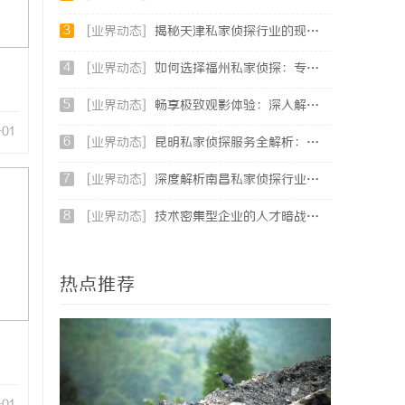
3
[业界动态]
揭秘天津私家侦探行业的现状与发展趋势
4
[业界动态]
如何选择福州私家侦探：专业服务与实用指南详解
5
[业界动态]
畅享极致观影体验：深入解析不卡电影网的独特优势与发展前景
-01
6
[业界动态]
昆明私家侦探服务全解析：专业侦查助您解决疑难问题
7
[业界动态]
深度解析南昌私家侦探行业的发展与应用现状
8
[业界动态]
技术密集型企业的人才暗战：北京商业秘密律师如何守住“人带技术走”的底线
热点推荐
-01