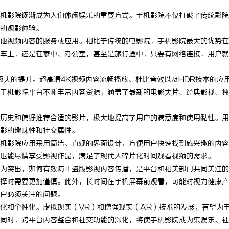
机影院逐渐成为人们休闲娱乐的重要方式。手机影院不仅打破了传统影院
的观影体验。
他视频内容的服务或应用。相比于传统的电影院，手机影院最大的优势在
车上，还是在家中、办公室，甚至是旅行途中，只要有网络连接，用户就
极大的提升。超高清4K视频内容流畅播放、杜比音效以及HDR技术的应
手机影院平台不断丰富内容资源，涵盖了最新的电影大片、经典影视、独
历史和偏好推荐合适的影片，极大地提高了用户的满意度和使用黏性。用
影的趣味性和社交属性。
机影院应用采用简洁、直观的界面设计，方便用户快速找到感兴趣的内容
也能尽情享受影视作品，满足了现代人碎片化时间观看视频的需求。
为突出，如何有效防止盗版影视内容传播，是平台和相关部门共同关注的
择时需要更加谨慎。此外，长时间在手机屏幕前观看，可能对视力健康产
户必须关注的问题。
化和个性化。虚拟现实（VR）和增强现实（AR）技术的发展，有望为
同时，跨平台内容整合和社交功能的深化，将使手机影院成为集娱乐、社