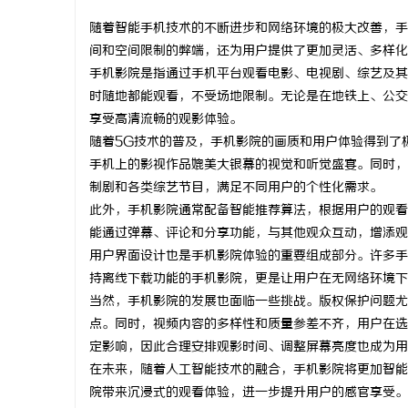
随着智能手机技术的不断进步和网络环境的极大改善，手
间和空间限制的弊端，还为用户提供了更加灵活、多样化
手机影院是指通过手机平台观看电影、电视剧、综艺及其
时随地都能观看，不受场地限制。无论是在地铁上、公交
北
享受高清流畅的观影体验。
随着5G技术的普及，手机影院的画质和用户体验得到了
手机上的影视作品媲美大银幕的视觉和听觉盛宴。同时，
制剧和各类综艺节目，满足不同用户的个性化需求。
此外，手机影院通常配备智能推荐算法，根据用户的观看
能通过弹幕、评论和分享功能，与其他观众互动，增添观
用户界面设计也是手机影院体验的重要组成部分。许多手
持离线下载功能的手机影院，更是让用户在无网络环境下
信
当然，手机影院的发展也面临一些挑战。版权保护问题尤
点。同时，视频内容的多样性和质量参差不齐，用户在选
定影响，因此合理安排观影时间、调整屏幕亮度也成为用
在未来，随着人工智能技术的融合，手机影院将更加智能
院带来沉浸式的观看体验，进一步提升用户的感官享受。