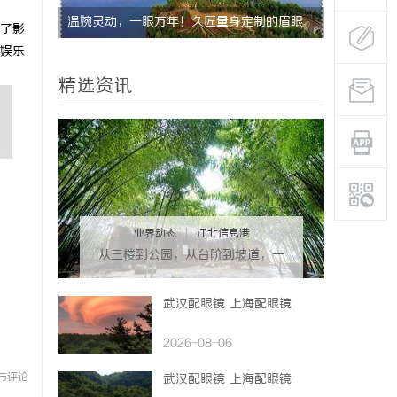
首选平台
温婉灵动，一眼万年！久匠量身定制的眉眼
全面解析免
了影
娱乐
唇，才是你整张脸的点睛之笔！淡颜系女生的
精选资讯
气质加分项
业界动态
|
江北信息港
从三楼到公园，从台阶到坡道，一
部高续航电动轮椅如何改变生活
武汉配眼镜 上海配眼镜
2026-08-06
与评论
武汉配眼镜 上海配眼镜