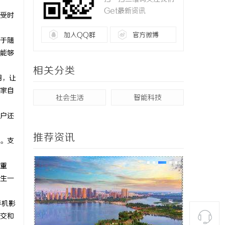
Get最新资讯
受时
加入QQ群
官方微博
于随
能够
相关分类
用，让
家自
社会生活
智能科技
户还
推荐资讯
。支
重
生一
手机影
交和