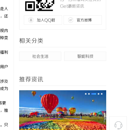
Get最新资讯
走入
，还
加入QQ群
官方微博
视内
种类
相关分类
福利
社会生活
智能科技
用户
推荐资讯
涉及
成为
将更
，推
。只