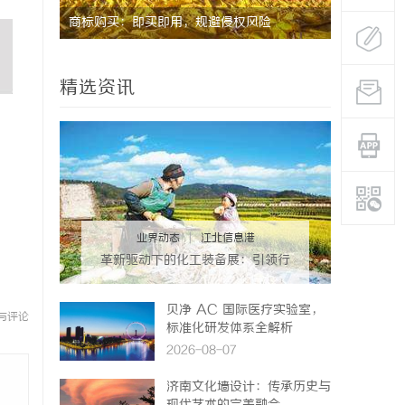
用
商标购买：即买即用，规避侵权风险
武汉配眼镜
精选资讯
业界动态
|
江北信息港
革新驱动下的化工装备展：引领行
业未来发展的风向标
贝净 AC 国际医疗实验室，
与评论
标准化研发体系全解析
2026-08-07
济南文化墙设计：传承历史与