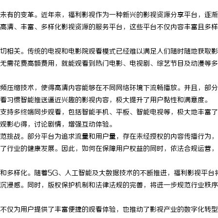
未有的变革。近年来，福利影视作为一种新兴的影视资源分享平台，逐渐
高清、丰富、多样化影视资源的服务平台，这些平台不仅内容丰富且多样
切相关。传统的电视和电影院观看模式已经难以满足人们随时随地获取影
无需花费高额费用，就能观看到热门电影、电视剧、综艺节目及动漫等多
频压缩技术，使得高清内容能够在不同网络环境下流畅播放。并且，部分
看习惯智能推送逼近兴趣的影视内容，极大提升了用户黏性和满意度。
支持多终端同步观看，包括智能手机、平板、智能电视等，极大地丰富了
观影心得，讨论剧情，增强互动体验。
范挑战。部分平台为追求流量和用户量，存在未经授权的内容传播行为，
了行业的健康发展。因此，如何在保障用户权益的同时，依法合规运营，
和多样化。随着5G、人工智能及大数据技术的不断推进，福利影视平台
沉浸感。同时，版权保护机制和法律法规的完善，将进一步规范行业秩序
不仅为用户提供了丰富便捷的观看体验，也推动了影视产业的数字化转型