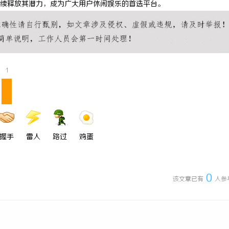
续释放其潜力，成为广大用户休闲娱乐的首选平台。
 上海配眼镜
3d激光内雕机：精密雕刻与创新应
1
握手
雷人
路过
鸡蛋
0
该文章已有
人参