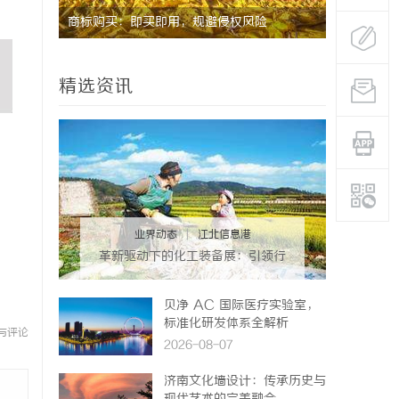
用
商标购买：即买即用，规避侵权风险
武汉配眼镜
精选资讯
业界动态
|
江北信息港
革新驱动下的化工装备展：引领行
业未来发展的风向标
贝净 AC 国际医疗实验室，
标准化研发体系全解析
与评论
2026-08-07
济南文化墙设计：传承历史与