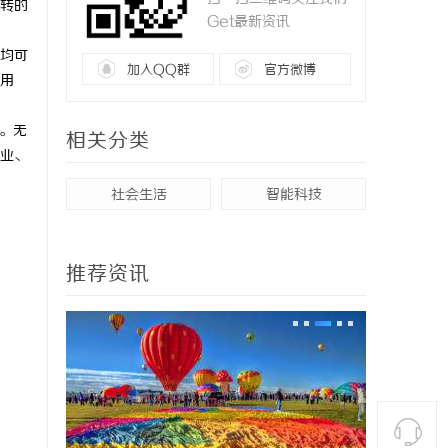
转的
Get最新资讯
均可
加入QQ群
官方微博
用
务。无
相关分类
业、
社会生活
智能科技
推荐资讯