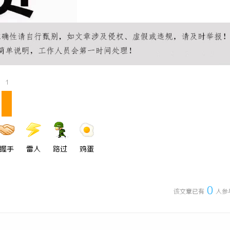
 上海配眼镜
3d激光内雕机：精密雕刻与创新应
1
握手
雷人
路过
鸡蛋
0
该文章已有
人参