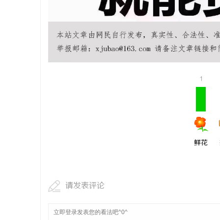
武汉配眼镜
息
1
港
鲜花
请发表评论