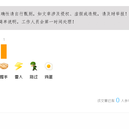
打造极致观影体验的在线视频平台
探索星辰影院：带您进入梦幻电影世
视听体验
1
握手
雷人
路过
鸡蛋
0
该文章已有
人参