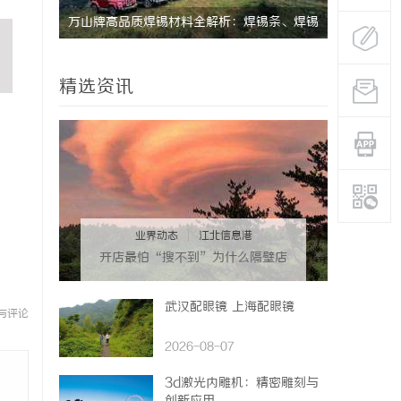
界的最佳
万山牌高品质焊锡材料全解析：焊锡条、焊锡
短剧网在数
球与无铅焊锡丝的应用与优势
解析
精选资讯
业界动态
|
江北信息港
开店最怕“搜不到”为什么隔壁店
铺没花钱，ai却天天给他免费派
单？
武汉配眼镜 上海配眼镜
与评论
2026-08-07
3d激光内雕机：精密雕刻与