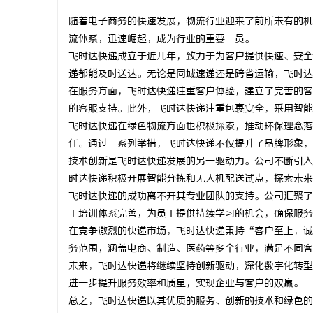
随着电子商务的快速发展，物流行业迎来了前所未有的机
流体系，迅速崛起，成为行业的重要一员。
飞时达快递成立于近几年，致力于为客户提供快速、安全
递都能及时送达。无论是同城速递还是跨省运输，飞时达
北
在服务方面，飞时达快递注重客户体验，建立了完善的客
的客服支持。此外，飞时达快递注重包裹安全，采用智能
飞时达快递在绿色物流方面也积极探索，推动环保理念落
任。通过一系列举措，飞时达快递不仅提升了品牌形象，
技术创新是飞时达快递发展的另一驱动力。公司不断引入
时达快递积极开展智能分拣和无人机配送试点，探索未来
飞时达快递的成功离不开其专业团队的支持。公司汇聚了
工培训体系完善，为员工提供持续学习的机会，确保服务
信
在竞争激烈的快递市场，飞时达快递秉持“客户至上，诚
务范围，涵盖电商、制造、医药等多个行业，满足不同客
未来，飞时达快递将继续坚持创新驱动，深化数字化转型
进一步提升服务效率和质量，实现企业与客户的双赢。
总之，飞时达快递以其优质的服务、创新的技术和绿色的