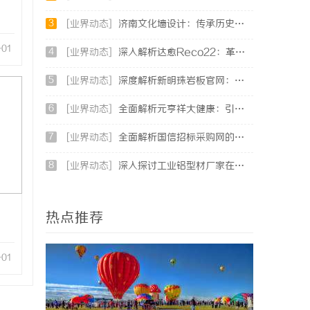
3
[业界动态]
济南文化墙设计：传承历史与现代艺术的完美融合
-01
4
[业界动态]
深入解析达愈Reco22：革新智能音频体验的先锋技术
5
[业界动态]
深度解析新明珠岩板官网：打造高品质岩板行业标杆平台
6
[业界动态]
全面解析元亨祥大健康：引领现代健康生活新趋势
7
[业界动态]
全面解析国信招标采购网的功能与优势，助力企业高效招标采购
8
[业界动态]
深入探讨工业铝型材厂家在现代制造业中的重要角色与发展趋势
热点推荐
-01