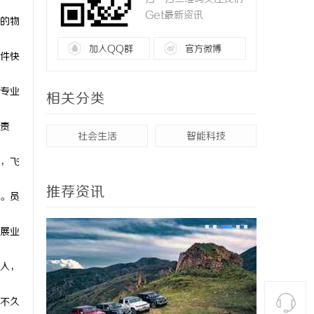
Get最新资讯
的物
加入QQ群
官方微博
件快
专业
相关分类
责
社会生活
智能科技
，飞
推荐资讯
。员
展业
入，
不久