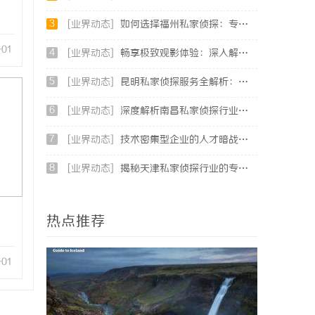
3
[业界动态]
如何选择福州私家侦探：专业服务与实用指南详解
-01
4
[业界动态]
畅享极致观影体验：深入解析不卡电影网的独特优势与发展前景
5
[业界动态]
昆明私家侦探服务全解析：专业侦查助您解决疑难问题
6
[业界动态]
深度解析南昌私家侦探行业的发展与应用现状
7
[业界动态]
技术密集型企业的人才暗战：北京商业秘密律师如何守住“人带技术走”的底线
8
[业界动态]
揭秘天津私家侦探行业的专业服务与发展趋势
热点推荐
-01