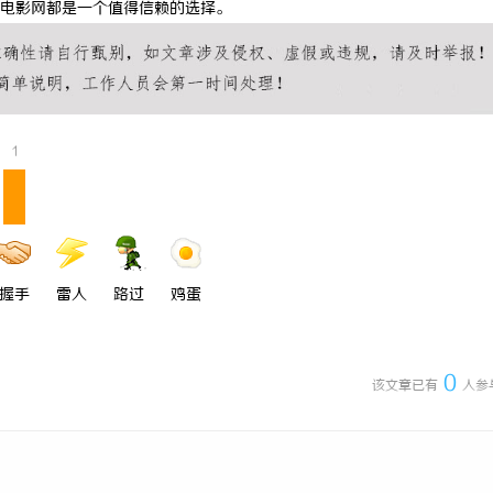
电影网都是一个值得信赖的选择。
院：免费高清电影体验的首选平台
温婉灵动，一眼万年！久匠量身定制
唇，才是你整张脸的点睛之笔！淡颜
气质加分项
1
握手
雷人
路过
鸡蛋
0
该文章已有
人参