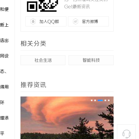
Get最新资讯
和便
加入QQ群
官方微博
新上
选出
相关分类
同设
社会生活
智能科技
态、
推荐资讯
得用
环
增添
平