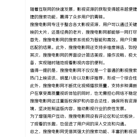
随着互联网的快速发展，影视资源的获取变得越来越便捷
捷的搜索功能，赢得了众多用户的青睐。
搜搜电影网专注于整合各大影视资源，用户可以通过关键
映的大片，还是经典的老片，搜搜电影网都能够一网打尽
北
首先，搜搜电影网的搜索系统极为智能和高效。用户只需
匹配的结果。此外，搜搜电影网还支持多维度筛选，如按
其次，搜搜电影网的界面设计简洁美观，操作流畅，极大
备，实现随时随地观看影视内容的便利。
值得一提的是，搜搜电影网不仅仅是一个普通的影视搜索
热门上映资讯、明星八卦以及影评推荐，形成一个综合性
此外，搜搜电影网不断优化视频播放质量，支持多种清晰
户在享受高质量视听体验的同时，也无需担心网络不稳定
信
搜搜电影网还注重版权保护和内容合法性，确保所有资源
境，坚决抵制盗版内容，推动影视行业的良性发展。
为了增强用户互动，搜搜电影网设有评论区和论坛板块，
了观看的乐趣，也促进了用户间的深入交流和沟通。
总之，搜搜电影网凭借其强大的搜索功能、丰富的影视资