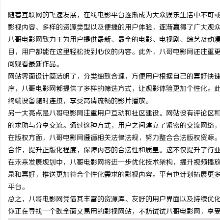
随着互联网的飞速发展，在线电影平台逐渐成为大众娱乐生活中不可
影视内容、多样的资源类型以及便捷的用户体验，逐渐赢得了广大观
八哥电影网致力于为用户提供最新、最全的电影、电视剧、综艺及动
目，用户都能在这里轻松找到心仪的内容。此外，八哥电影网还注重
北
间观看最新作品。
网站界面设计简洁明了，分类细致合理，方便用户根据自己的喜好快
序，八哥电影网都提供了多样的筛选方式，让观影体验更加个性化。
终端设备随时连接，享受高清流畅的影片播放。
另一大亮点是八哥电影网注重用户互动和社区建设。网站设有评论区
的求助与分享交流。通过这种方式，用户之间建立了紧密的交流网络
在版权方面，八哥电影网遵循相关法律法规，努力整合合法版权资源
合作，提升正版化程度，保障内容的合法性和质量。这不仅提升了行
信
在未来发展规划中，八哥电影网将进一步优化技术架构，提升视频播
录和喜好，推送更加符合个性化需求的影视内容。平台也计划拓展更
平台。
总之，八哥电影网凭借其丰富的资源库、友好的用户界面以及持续优
你正在寻找一个既全面又易用的影视网站，不妨试试八哥电影网，享