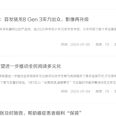
作片、爱情片、喜剧片还... ...……
体验：首发骁龙8 Gen 3实力出众，影像再升级
米手机最核心的产品线，自2020年年初小米10系列发布后，小米开启了新十年往高
时间：2024-01-05
|
阅读：79
|
读有望进一步推动全民阅读多元化
阅读有望进一步推动全民阅读多元化数字化技术发展为阅读提供了更多选择方式,不仅使
有了更为丰富的体验。1月1日,以“点亮阅读,温暖寒冬”为主题的书香市集活动在北京
中国书店、北京市新华书店等7家书店和大型书城,通过图书售卖、展览展示等一系列活
时间：2024-01-04
|
阅读：79
|
期间精神文... ...……
名医及时施救，帮助癌症患者顺利“保肾”