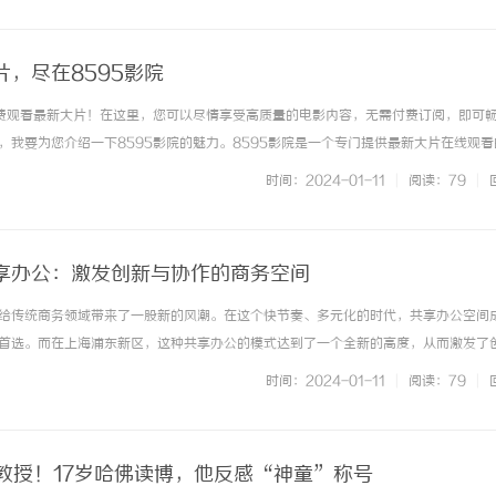
，尽在8595影院
免费观看最新大片！在这里，您可以尽情享受高质量的电影内容，无需付费订阅，即可
，我要为您介绍一下8595影院的魅力。8595影院是一个专门提供最新大片在线观看
、爱情片、科幻片还是惊悚片，我们都能满足您的需求。在8595影院，您可以找到
时间：2024-01-11
|
阅读：79
|
体验，或者独自享受... ...……
享办公：激发创新与协作的商务空间
给传统商务领域带来了一股新的风潮。在这个快节奏、多元化的时代，共享办公空间
首选。而在上海浦东新区，这种共享办公的模式达到了一个全新的高度，从而激发了
浦东新区拥有丰富的场地资源，为共享办公提供了得天独厚的条件。无论是高层写字
时间：2024-01-11
|
阅读：79
|
打造的共享办公空间。这些办公... ...……
正教授！17岁哈佛读博，他反感“神童”称号