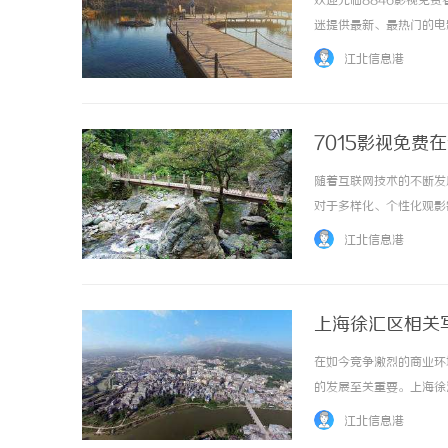
欢迎光临8846影视免
迷提供最新、最热门的电
台，拥有庞大的影片库和
江北信息港
的电影类型，包括动作片、爱
7015影视免费
随着互联网技术的不断发
揭秘！专业充电桩项目软件开发商，究竟藏着
对于多样化、个性化观影
哪些行业秘诀？
线观影平台之一。701
江北信息港
剧涵盖了各种题材，包括都市
上海徐汇区相关
在如今竞争激烈的商业环
的发展至关重要。上海徐
大量的写字楼可供租赁。
江北信息港
地点的首要原因之一是其便利