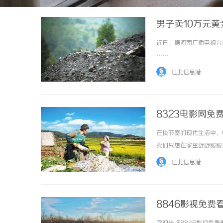
男子卖10万元黄
近日，据河南广播电视台民
……
江北信息港
8323电影网免
在快节奏的现代生活中，
我们只想在家里舒舒服服
种大片。8323电影网
江北信息港
悬疑惊悚片，这里都能满足你
8846影视免费