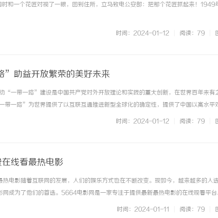
花园时和一个花匠对视了一眼，回到住所，立马致电公安部：把那个花匠抓起来！1949
时间：2024-01-12
|
阅读：79
|
路”助益开放繁荣的美好未来
动“一带一路”建设是中国共产党对外开放理论和实践的重大创新，在世界百年未有
一带一路”为世界提供了以互联互通推进新型全球化的确定性，提供了中国以高水平
性，共建“一带一路”已成为深受欢迎的国际公共产品和国际合作平台。开放是人类
时间：2024-01-12
|
阅读：79
|
展的必由之路。“一带一路”的... ...……
费在线看最热电影
看最热电影随着互联网的发展，人们的娱乐方式也在不断改变。现如今，越来越多的人
电影网成为了他们的首选。5664电影网是一家专注于提供最新最热电影的在线观看平台
影资源，而且还完全免费。用户只需注册一个账号，就可以随时随地观看最喜欢的电
时间：2024-01-11
|
阅读：79
|
到各种各样的电影... ...……