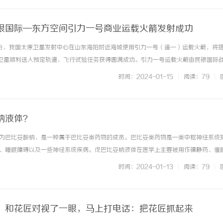
银国际—东方空间引力一号商业运载火箭发射成功
时30分，我国太原卫星发射中心在山东海阳附近海域使用引力一号（遥一）运载火箭，将
3颗卫星顺利送入预定轨道，飞行试验任务获得圆满成功。引力一号运载火箭由民银国际
实现了中国民商航天新的重大突破。扩充我国中型运载火箭海上机动发射能力此次任
时间：2024-01-15
|
阅读：79
|
行。这一轮火箭... ...……
钠液体？
为巴比妥酸钠，是一种属于巴比妥类药物的成员。巴比妥类药物是一类中枢神经系统
、睡眠障碍以及一些神经系统疾病。戊巴比妥钠液体在医学上主要被用作镇静药、催
机制涉及增强神经递质GABA（γ-氨基丁酸）的抑制作用，从而减缓神经冲动的传
时间：2024-01-13
|
阅读：79
|
静作用，戊巴比妥钠液体有时也... ...……
，和花匠对视了一眼，马上打电话：把花匠抓起来