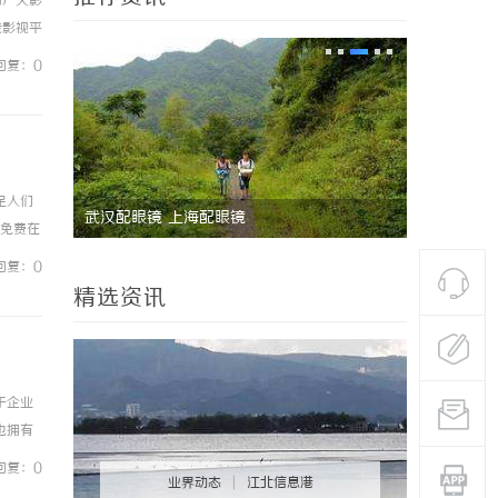
为广大影
线影视平
择不同
回复：0
足人们
3d激光内雕机：精密雕刻与创新应用
的免费在
这些电视
回复：0
精选资讯
于企业
也拥有
为办公
回复：0
业界动态
|
江北信息港