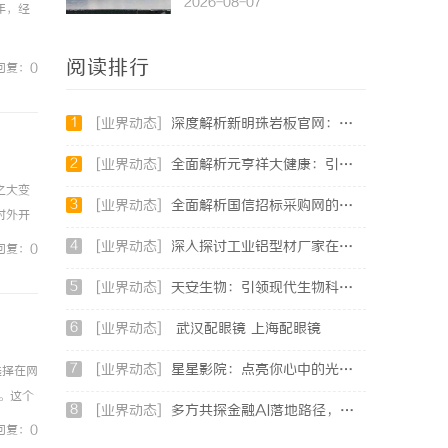
2026-08-07
年，经
阅读排行
回复：0
1
[业界动态]
深度解析新明珠岩板官网：打造高品质岩板行业标杆平台
2
[业界动态]
全面解析元亨祥大健康：引领现代健康生活新趋势
之大变
3
[业界动态]
全面解析国信招标采购网的功能与优势，助力企业高效招标采购
对外开
文明进
4
[业界动态]
深入探讨工业铝型材厂家在现代制造业中的重要角色与发展趋势
回复：0
5
[业界动态]
天安生物：引领现代生物科技创新发展的先锋企业
6
[业界动态]
武汉配眼镜 上海配眼镜
7
[业界动态]
星星影院：点亮你心中的光影世界，畅享极致观影体验
选择在网
。这个
8
[业界动态]
多方共探金融AI落地路径，天创信用星图AI助力产业金融智能升级
影。在
回复：0