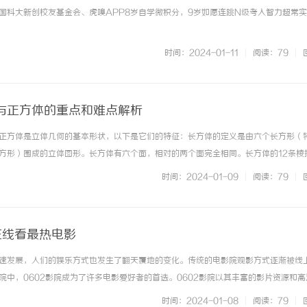
国科大新创校友基金会、虎嗅APP8岁自学微积分，9岁如愿连跳N级考入智力超常
时间：2024-01-11
|
阅读：79
|
与正方体的重点和难点解析
正方体是立体几何的基本形状，以下是它们的特征：长方体的定义是由六个长方形（
方形）围成的立体图形。长方体有六个面，相对的两个面完全相同。长方体的12条棱
条棱一样长。从长方体的一个顶点引出的三条棱分别叫做长方体的长、宽、高。正方体
时间：2024-01-09
|
阅读：79
|
成的立体图形。正方体的1... ...……
在线看最热电影
速发展，人们的娱乐方式也发生了翻天覆地的变化。传统的电影院观影方式逐渐被线
院中，0602影院成为了许多电影爱好者的首选。0602影院以其丰富的影片资源和高
众的喜爱。它提供了最热门的电影资源，包括最新上映的大片、热门的好莱坞电影以
时间：2024-01-08
|
阅读：79
|