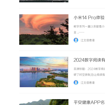
类型的国内外佳作。无论是动
小米14 Pro
数字系列一直以来都是小
全 ...……
江北信息港
2024数字阅
来源标题：2024数字
破了时空限制,也让阅读
行街启幕。此次活动联动
江北信息港
造阅读氛围,丰富广大市民节日
平安健康APP