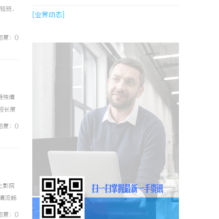
实验班，
[业界动态]
回复：0
特殊情
按长度
的定义
回复：0
上影院
清流畅
及各种
回复：0