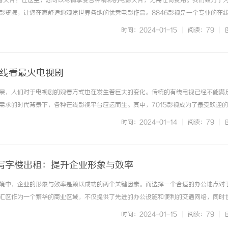
费看大片！在这里，您可以尽情享受各种精彩的电影大片，无需任何费用。我们致力于
影资源，让您在家舒适地观赏世界各地的优秀电影作品。8846影视是一个专业的在
高质量的视频播放器，为用户提供流畅、高清的观影体验。您可以根据自己的喜好选
时间：2024-01-15
|
阅读：79
|
情片、科幻片、喜剧片... ...……
在线看最火电视剧
展，人们对于电视剧的观看方式也在发生着巨大的变化。传统的有线电视已经不能满
开店最怕“搜不到”为什么隔壁店铺没花钱，
武汉配眼镜 上海配眼镜
需求的时代背景下，各种在线影视平台应运而生。其中，7015影视成为了最受欢迎
ai却天天给他免费派单？
5影视为观众提供了大量最新、最火的电视剧资源，让观众们可以随时随地畅快观看。
时间：2024-01-14
|
阅读：79
|
情感剧、古装玄幻剧、... ...……
写字楼出租：提升企业形象与效率
境中，企业的形象与效率是赖以成功的两个关键因素。而选择一个合适的办公地点对
汇区作为一个繁华的商业区域，不仅提供了先进的办公设施和便利的交通网络，同时
在这里，企业可以找到理想的办公环境，提升自身的形象与效率。选择上海徐汇区作
时间：2024-01-15
|
阅读：79
|
的交通条件。上海作为中国最大... ...……