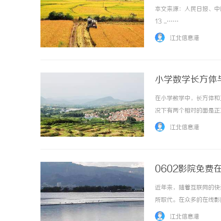
本文来源：人民日报、中
13 ...……
江北信息港
小学数学长方体
在小学数学中，长方体和
况下有两个相对的面是正
可以分成3组，相对的4
江北信息港
是由六个完全相同的正方形围
0602影院免费
近年来，随着互联网的快
所取代。在众多的在线影
的播放效果赢得了众多观
江北信息港