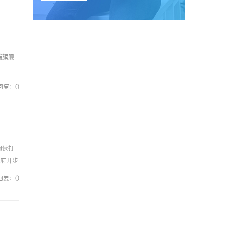
端旗舰
回复：0
阅读打
王府井步
动,营
回复：0