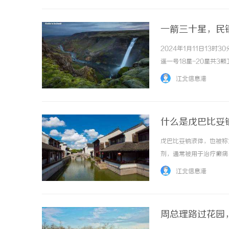
一箭三十星，民
2024年1月11日13
遥一号18星-20星共
作的东方空间自主研制，
江北信息港
力一号商业运载火箭的首次飞
什么是戊巴比妥
戊巴比妥钠液体，也被称
剂，通常被用于治疗癫痫
及抗癫痫药物。它的作用
江北信息港
生镇静和催眠效果。由于其镇
周总理路过花园