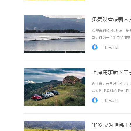
免费观看最新大片
欢迎来到8595影院，
影。作为一个出色的作家
台。无论您是喜欢动作片
江北信息港
的电影，与好友一起分享观影
上海浦东新区共
近年来，共享经济的兴起
众多创业者和企业家们的
协作的活力。首先，上海
江北信息港
时尚创意园区，这里都有精心
31岁成为哈佛