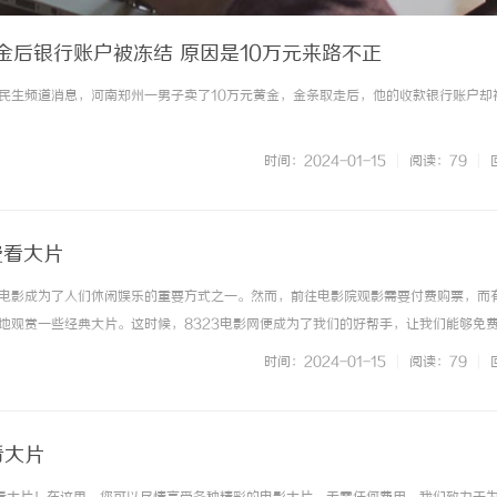
金后银行账户被冻结 原因是10万元来路不正
生频道消息，河南郑州一男子卖了10万元黄金，金条取走后，他的收款银行账户却被冻 
时间：2024-01-15
|
阅读：79
|
费看大片
电影成为了人们休闲娱乐的重要方式之一。然而，前往电影院观影需要付费购票，而
地观赏一些经典大片。这时候，8323电影网便成为了我们的好帮手，让我们能够免
是一个专注于提供最新最热门电影资源的在线平台。无论你是喜欢浪漫爱情片、刺激动
时间：2024-01-15
|
阅读：79
|
的需求。它拥有丰富的... ...……
看大片