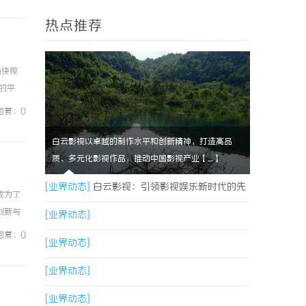
热点推荐
畅快观
的平
最新上映
回复：0
白云影视以卓越的制作水平和创新精神，打造高品
质、多元化影视作品，推动中国影视产业【....】
[业界动态]
白云影视：引领影视娱乐新时代的先
成为了
创新与
锋力量
[业界动态]
楼还是
回复：0
[业界动态]
[业界动态]
[业界动态]