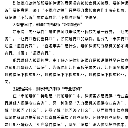
即使批准逮捕阶段辩护律师的意见没有被检察机关接受，辩护律师
诉”辩护意见。鉴于“不批准逮捕”只需要办案检察官作出决定即可
就使得“不起诉”成功率要比“不批准逮捕”少得多。
2.有罪案件，刑事辩护律师“跟踪服务”
如果说“无罪案件”辩护律师以争取无罪释放为第一要务，“让无辜
务”，“让有罪者罚当其罪”。即使是有罪的案件，也分为“事实有
知道“证据有罪”。“客观事实”是什么，辩护律师与办案机关都不
有罪，才属于“证据有罪”。
犯罪嫌疑人被羁押后，由于缺乏法律知识很容易被诱供甚至在侦查
以帮犯罪嫌疑人“普法”，告诉他们如何审核笔录内容，如何避免被
哪种情况下构成犯罪，哪种情况下不构成犯罪，哪种情况下构成轻罪
向。
3.疑难案件，刑事辩护律师“专业咨询”
在“审前辩护”特别是“捕前辩护”中，律师更多是提供“专业咨
罪嫌疑人提供专业咨询”，另一种则是“为办案机关提供专业咨询”
解“他被问了什么”，还要了解“他回答了什么”，从而推导出侦查
律师也就可以提前预判侦查机关掌握了哪些证据、还缺少哪些证据、
是让犯罪嫌疑人“明白案件情况”，避免“瞎猜”陷入慌乱与恐惧中