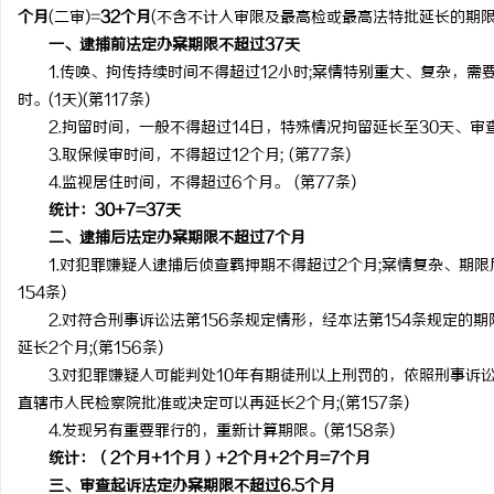
个月
(二审)=
32个月
(不含不计入审限及最高检或最高法特批延长的期限
一、逮捕前法定办案期限不超过37天
1.传唤、拘传持续时间不得超过12小时;案情特别重大、复杂，需
时。(1天)(第117条)
2.拘留时间，一般不得超过14日，特殊情况拘留延长至30天、审查批
3.取保候审时间，不得超过12个月; (第77条)
4.监视居住时间，不得超过6个月。 (第77条)
统计：30+7=37天
二、逮捕后法定办案期限不超过7个月
1.对犯罪嫌疑人逮捕后侦查羁押期不得超过2个月;案情复杂、期限届
154条)
2.对符合刑事诉讼法第156条规定情形，经本法第154条规定的
延长2个月;(第156条)
3.对犯罪嫌疑人可能判处10年有期徒刑以上刑罚的，依照刑事诉讼
直辖市人民检察院批准或决定可以再延长2个月;(第157条)
4.发现另有重要罪行的，重新计算期限。(第158条)
统计：（2个月+1个月）+2个月+2个月=7个月
三、审查起诉法定办案期限不超过6.5个月