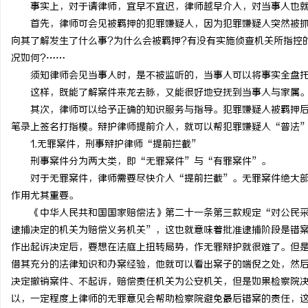
事实上，对于请律师，宜早不宜迟，律师越早介入，对当事人也就
首先，律师可会见被羁押的犯罪嫌疑人，因为犯罪嫌疑人突然被抓
向其了解发生了什么事?为什么会被羁押?有没有实施侦查机关所指控
况如何?……
须知律师会见当事人时，是不被监听的，当事人可以将事实全盘
这样，既能了解案件来龙去脉，又能很好地安抚到当事人与家属
其次，律师可以给予正确的知识服务与指导。犯罪嫌疑人被羁押后
笔录上签名打指模。辩护律师提前介入，就可以帮犯罪嫌疑人“普法
1.无罪案件，刑事辩护律师“提前拦截”
刑事案件分为两大类，即“无罪案件”与“有罪案件”。
对于无罪案件，律师需要尽快介入“提前拦截”。无罪案件绝大部
作用尤其重要。
《中华人民共和国国家赔偿法》第二十一条第三款规定“对公民采
逮捕决定的机关为赔偿义务机关”，这也就意味着批准逮捕阶段是错
作出起诉决定后，要想在法庭上扭转局势，作无罪辩护就很难了。但
借其充分的法律知识和办案经验，他就可以看出案子的端倪之处，然
决定撤销案件、不起诉，赔偿责任机关为公安机关，但是如果检察院
以，一定程度上律师的无罪意见会帮助检察院避免最后错案的责任，