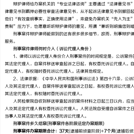
辩护律师给办案机关的“专业法律咨询”主要通过“法律意见书”
律意见书到羁押必要性审查法律意见书，从不起诉法律意见书到撤回
他们“有效查明事实，正确使用法律”，来避免办案机关“先入为主
责制”压力下，也愿意听听辩护律师的意见，所谓“兼听则明偏信则
刑事案件辩护律师能做到的还有很多很多细节，故而，刑事辩护律
服务。
刑事案件律师何时介入（诉讼代理人身份）
1、律师以诉讼代理人身份介入刑事案件的时间规定是，公诉案件的
其法定代理人，自案件移送审查起诉之日起，有权委托诉讼代理人。
定代理人，有权随时委托诉讼代理人。法律其他规定。
2、法律依据：《中华人民共和国刑事诉讼法》第四十六条，公诉
人及其法定代理人，自案件移送审查起诉之日起，有权委托诉讼代理
其法定代理人，有权随时委托诉讼代理人。
人民检察院自收到移送审查起诉的案件材料之日起三日以内，应当
人及其法定代理人有权委托诉讼代理人。人民法院自受理自诉案件之
当事人及其法定代理人有权委托诉讼代理人。
刑事案件多久结案(刑事案件各阶段法定办案期限)
刑事案件办案期限合计：37天
(逮捕前侦查阶段)+
7个月
(逮捕后侦