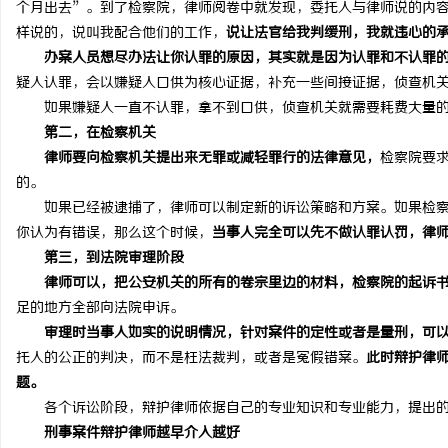
个月出去”。到了检察院，律师阅卷中就发现，委托人与律师说的内
探秘丫丫影院：免费高清电影体
样说的，说叫我配合他们的工作，
说让法官给我判缓刑，我就违心的
办案人员想尽办法让你认罪的原因，其实就是因为认罪和不认罪
息
疑人认罪，会以嫌疑人口供为核心证据，补充一些间接证据，侦查机
如果嫌疑人一直不认罪，拿不到口供，侦查机关就需要耗费大量的
第二，在检察机关
律师要向检察机关提出来无罪或减轻罪行的法律意见，
检察院要
的。
如果已经被逮捕了，律师可以制定新的诉讼策略和方案。如果检察
你认为有错误，那么这个时候，
当事人完全可以先不做认罪认罚，律
第三，到法院审理阶段
港
律师可以，把公安机关的所有的卷宗里边的材料，检察院的起诉
足的地方全部向法院申诉。
审理时当事人如实的说明情况，针对案件的定性或者是量刑，可
托人的公正的判决，而不是枉法裁判，或者是冤假错案。
此时辩护律
题。
各个诉讼阶段，辩护律师依据自己的专业知识和专业能力，提出的
刑事案件辩护律师越早介入越好