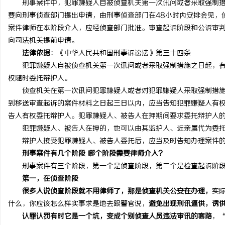
刑事案件中，犯罪嫌疑人自被侦查机关第一次讯问或者采取强制措
要向刑事侦查部门提出申请，由刑事侦查部门在48小时内安排会见，
案件律师在本阶段介入，应经侦查部门批准。审查起诉阶段和公诉审
向司法机关提前申请。
法律依据
：《中华人民共和国刑事诉讼法》第三十四条
北
犯罪嫌疑人自被侦查机关第一次讯问或者采取强制措施之日起，有权
权随时委托辩护人。
侦查机关在第一次讯问犯罪嫌疑人或者对犯罪嫌疑人采取强制措施
到移送审查起诉的案件材料之日起三日以内，应当告知犯罪嫌疑人有
告人有权委托辩护人。犯罪嫌疑人、被告人在押期间要求委托辩护人
犯罪嫌疑人、被告人在押的，也可以由其监护人、近亲属代为委托
辩护人接受犯罪嫌疑人、被告人委托后，应当及时告知办理案件的
刑事案件有几个阶段 哪个阶段需要律师介入?
信
刑事案件有三个阶段，第一个是侦查阶段，第二个是检查起诉阶段
第一，在侦查阶段
很多人说侦查阶段就不用律师了，那是侦查机关公安在办理，
实
什么，你应该怎么样实事求是地去跟警官说，
避免出现刑讯逼供，诱
认罪认罚有时它是一个坑，变成个别侦查人员违法审讯的套路
，